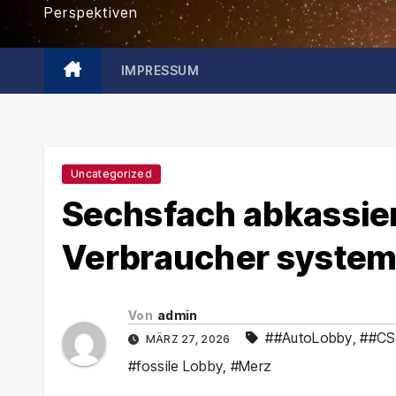
Perspektiven
IMPRESSUM
Uncategorized
Sechsfach abkassiert
Verbraucher systema
Von
admin
##AutoLobby
,
##C
MÄRZ 27, 2026
#fossile Lobby
,
#Merz