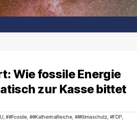
: Wie fossile Energie
tisch zur Kasse bittet
SU
,
##Fossile
,
##KatherinaReiche
,
##Klimaschutz
,
#FDP
,