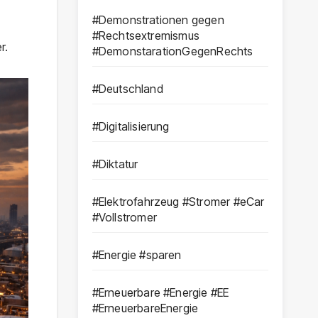
#Demonstrationen gegen
n
#Rechtsextremismus
r.
#DemonstarationGegenRechts
#Deutschland
#Digitalisierung
#Diktatur
#Elektrofahrzeug #Stromer #eCar
#Vollstromer
#Energie #sparen
#Erneuerbare #Energie #EE
#ErneuerbareEnergie