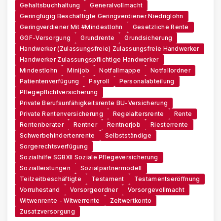
Gehaltsbuchhaltung
Generalvollmacht
Geringfügig Beschäftigte Geringverdiener Niedriglohn
Geringverdiener Mit #Mindestlohn
Gesetzliche Rente
GGF-Versorgung
Grundrente
Grundsicherung
Handwerker (zulassungsfreie) Zulassungsfreie Handwerker
Handwerker Zulassungspflichtige Handwerker
Mindestlohn
Minijob
Notfallmappe
Notfallordner
Patientenverfügung
Payroll
Personalabteilung
Pflegepflichtversicherung
Private Berufsunfähigkeitsrente BU-Versicherung
Private Rentenversicherung
Regelaltersrente
Rente
Rentenberater
Rentner
Rentnerjob
Riesterrente
Schwerbehindertenrente
Selbstständige
Sorgerechtsverfügung
Sozialhilfe SGBXII Soziale Pflegeversicherung
Sozialleistungen
Sozialpartnermodell
Teilzeitbeschäftigte
Testament
Testamentseröffnung
Vorruhestand
Vorsorgeordner
Vorsorgevollmacht
Witwenrente - Witwerrente
Zeitwertkonto
Zusatzversorgung