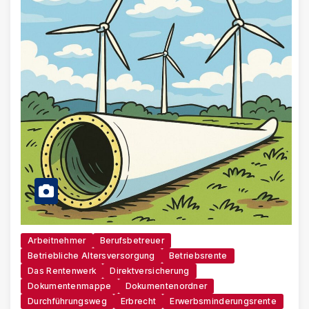
Arbeitnehmer
Berufsbetreuer
Betriebliche Altersversorgung
Betriebsrente
Das Rentenwerk
Direktversicherung
Dokumentenmappe
Dokumentenordner
Durchführungsweg
Erbrecht
Erwerbsminderungsrente