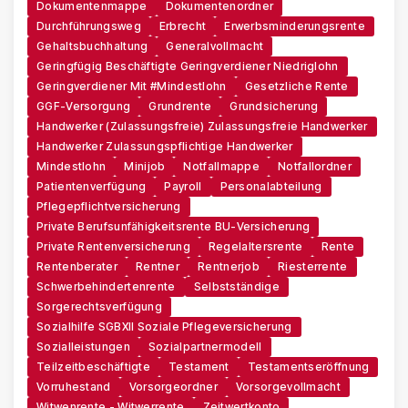
Dokumentenmappe
Dokumentenordner
Durchführungsweg
Erbrecht
Erwerbsminderungsrente
Gehaltsbuchhaltung
Generalvollmacht
Geringfügig Beschäftigte Geringverdiener Niedriglohn
Geringverdiener Mit #Mindestlohn
Gesetzliche Rente
GGF-Versorgung
Grundrente
Grundsicherung
Handwerker (zulassungsfreie) Zulassungsfreie Handwerker
Handwerker Zulassungspflichtige Handwerker
Mindestlohn
Minijob
Notfallmappe
Notfallordner
Patientenverfügung
Payroll
Personalabteilung
Pflegepflichtversicherung
Private Berufsunfähigkeitsrente BU-Versicherung
Private Rentenversicherung
Regelaltersrente
Rente
Rentenberater
Rentner
Rentnerjob
Riesterrente
Schwerbehindertenrente
Selbstständige
Sorgerechtsverfügung
Sozialhilfe SGBXII Soziale Pflegeversicherung
Sozialleistungen
Sozialpartnermodell
Teilzeitbeschäftigte
Testament
Testamentseröffnung
Vorruhestand
Vorsorgeordner
Vorsorgevollmacht
Witwenrente - Witwerrente
Zeitwertkonto