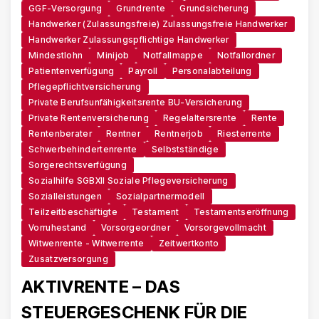
GGF-Versorgung
Grundrente
Grundsicherung
Handwerker (zulassungsfreie) Zulassungsfreie Handwerker
Handwerker Zulassungspflichtige Handwerker
Mindestlohn
Minijob
Notfallmappe
Notfallordner
Patientenverfügung
Payroll
Personalabteilung
Pflegepflichtversicherung
Private Berufsunfähigkeitsrente BU-Versicherung
Private Rentenversicherung
Regelaltersrente
Rente
Rentenberater
Rentner
Rentnerjob
Riesterrente
Schwerbehindertenrente
Selbstständige
Sorgerechtsverfügung
Sozialhilfe SGBXII Soziale Pflegeversicherung
Sozialleistungen
Sozialpartnermodell
Teilzeitbeschäftigte
Testament
Testamentseröffnung
Vorruhestand
Vorsorgeordner
Vorsorgevollmacht
Witwenrente - Witwerrente
Zeitwertkonto
Zusatzversorgung
AKTIVRENTE – DAS
STEUERGESCHENK FÜR DIE