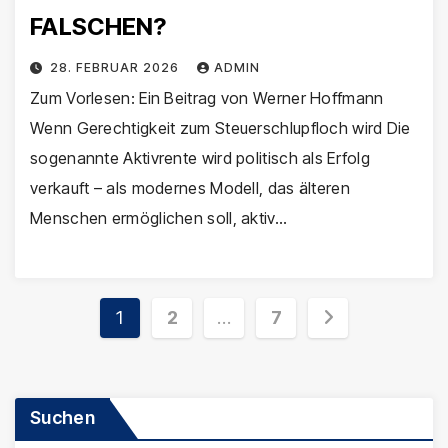
FALSCHEN?
28. FEBRUAR 2026
ADMIN
Zum Vorlesen: Ein Beitrag von Werner Hoffmann
Wenn Gerechtigkeit zum Steuerschlupfloch wird Die
sogenannte Aktivrente wird politisch als Erfolg
verkauft – als modernes Modell, das älteren
Menschen ermöglichen soll, aktiv…
Seitennummerierung
1
2
…
7
der
Beiträge
Suchen