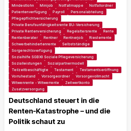
Mindestlohn
Minijob
Notfallmappe
Notfallordner
Patientenverfügung
Payroll
Personalabteilung
Pflegepflichtversicherung
Private Berufsunfähigkeitsrente BU-Versicherung
Private Rentenversicherung
Regelaltersrente
Rente
Rentenberater
Rentner
Rentnerjob
Riesterrente
Schwerbehindertenrente
Selbstständige
Sorgerechtsverfügung
Sozialhilfe SGBXII Soziale Pflegeversicherung
Sozialleistungen
Sozialpartnermodell
Teilzeitbeschäftigte
Testament
Testamentseröffnung
Vorruhestand
Vorsorgeordner
Vorsorgevollmacht
Witwenrente - Witwerrente
Zeitwertkonto
Zusatzversorgung
Deutschland steuert in die
Renten-Katastrophe – und die
Politik schaut zu