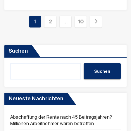
Seitennummerierung
1
2
…
10
der
Beiträge
Suchen
Suchen
Neueste Nachrichten
Abschaffung der Rente nach 45 Beitragsjahren?
Millionen Arbeitnehmer wären betroffen