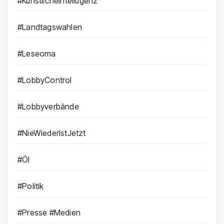
#KünstlicheIntellugenz
#Landtagswahlen
#Leseoma
#LobbyControl
#Lobbyverbände
#NieWiederIstJetzt
#Öl
#Politik
#Presse #Medien