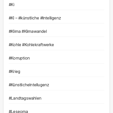
#Ki
#KI – #künstliche #Intelligenz
#Klima #Klimawandel
#Kohle #Kohlekraftwerke
#Korruption
#Krieg
#KünstlicheIntellugenz
#Landtagswahlen
#Leseoma