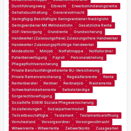
Durchführungsweg
Erbrecht
Erwerbsminderungsrente
Gehaltsbuchhaltung
Generalvollmacht
Geringfügig Beschäftigte Geringverdiener Niedriglohn
Geringverdiener Mit #Mindestlohn
Gesetzliche Rente
GGF-Versorgung
Grundrente
Grundsicherung
Handwerker (zulassungsfreie) Zulassungsfreie Handwerker
Handwerker Zulassungspflichtige Handwerker
Mindestlohn
Minijob
Notfallmappe
Notfallordner
Patientenverfügung
Payroll
Personalabteilung
Pflegepflichtversicherung
Private Berufsunfähigkeitsrente BU-Versicherung
Private Rentenversicherung
Regelaltersrente
Rente
Rentenberater
Rentner
Rentnerjob
Riesterrente
Schwerbehindertenrente
Selbstständige
Sorgerechtsverfügung
Sozialhilfe SGBXII Soziale Pflegeversicherung
Sozialleistungen
Sozialpartnermodell
Teilzeitbeschäftigte
Testament
Testamentseröffnung
Vorruhestand
Vorsorgeordner
Vorsorgevollmacht
Witwenrente - Witwerrente
Zeitwertkonto
Zusagearten