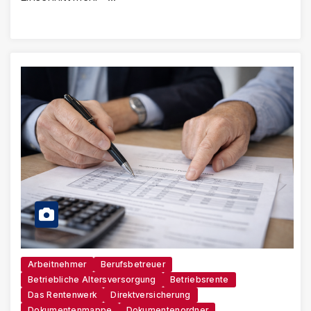
Arbeitnehmer
Berufsbetreuer
Betriebliche Altersversorgung
Betriebsrente
Das Rentenwerk
Direktversicherung
Dokumentenmappe
Dokumentenordner