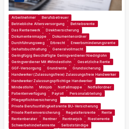
Arbeitnehmer
Berufsbetreuer
Betriebliche Altersversorgung
Betriebsrente
Das Rentenwerk
Direktversicherung
Dokumentenmappe
Dokumentenordner
Durchführungsweg
Erbrecht
Erwerbsminderungsrente
Gehaltsbuchhaltung
Generalvollmacht
Geringfügig Beschäftigte Geringverdiener Niedriglohn
Geringverdiener Mit #Mindestlohn
Gesetzliche Rente
GGF-Versorgung
Grundrente
Grundsicherung
Handwerker (zulassungsfreie) Zulassungsfreie Handwerker
Handwerker Zulassungspflichtige Handwerker
Mindestlohn
Minijob
Notfallmappe
Notfallordner
Patientenverfügung
Payroll
Personalabteilung
Pflegepflichtversicherung
Private Berufsunfähigkeitsrente BU-Versicherung
Private Rentenversicherung
Regelaltersrente
Rente
Rentenberater
Rentner
Rentnerjob
Riesterrente
Schwerbehindertenrente
Selbstständige