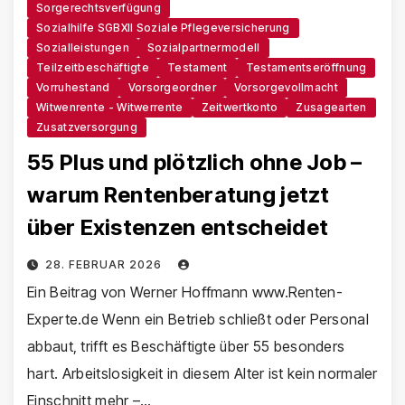
Sorgerechtsverfügung
Sozialhilfe SGBXII Soziale Pflegeversicherung
Sozialleistungen
Sozialpartnermodell
Teilzeitbeschäftigte
Testament
Testamentseröffnung
Vorruhestand
Vorsorgeordner
Vorsorgevollmacht
Witwenrente - Witwerrente
Zeitwertkonto
Zusagearten
Zusatzversorgung
55 Plus und plötzlich ohne Job –
warum Rentenberatung jetzt
über Existenzen entscheidet
28. FEBRUAR 2026
Ein Beitrag von Werner Hoffmann www.Renten-
Experte.de Wenn ein Betrieb schließt oder Personal
abbaut, trifft es Beschäftigte über 55 besonders
hart. Arbeitslosigkeit in diesem Alter ist kein normaler
Einschnitt mehr –…