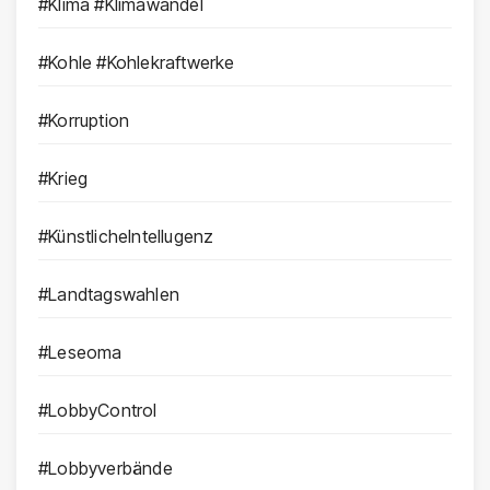
#Klima #Klimawandel
#Kohle #Kohlekraftwerke
#Korruption
#Krieg
#KünstlicheIntellugenz
#Landtagswahlen
#Leseoma
#LobbyControl
#Lobbyverbände