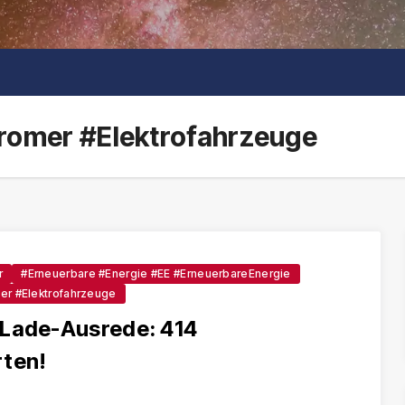
tromer #Elektrofahrzeuge
r
#Erneuerbare #Energie #EE #ErneuerbareEnergie
er #Elektrofahrzeuge
 Lade-Ausrede: 414
rten!