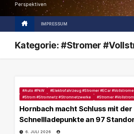
Perspektiven
IMPRESSUM
Kategorie:
#Stromer #Volls
#Auto #PkW
#Elektrofahrzeug #Stromer #eCar #Vollstrome
#Strom #Stromnetz #Stromnetzwerke
#Stromer #Vollstrom
Hornbach macht Schluss mit der
Schnellladepunkte an 97 Stando
6. JULI 2026