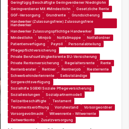
Geringfügig Beschäftigte Geringverdiener Niedriglohn
Geringverdiener Mit #Mindestlohn
Gesetzliche Rente
GGF-Versorgung
Grundrente
Grundsicherung
Handwerker (zulassungsfreie) Zulassungsfreie
Handwerker
Handwerker Zulassungspflichtige Handwerker
Mindestlohn
Minijob
Notfallmappe
Notfallordner
Patientenverfügung
Payroll
Personalabteilung
Pflegepflichtversicherung
Private Berufsunfähigkeitsrente BU-Versicherung
Private Rentenversicherung
Regelaltersrente
Rente
Rentenberater
Rentner
Rentnerjob
Riesterrente
Schwerbehindertenrente
Selbstständige
Sorgerechtsverfügung
Sozialhilfe SGBXII Soziale Pflegeversicherung
Sozialleistungen
Sozialpartnermodell
Teilzeitbeschäftigte
Testament
Testamentseröffnung
Vorruhestand
Vorsorgeordner
Vorsorgevollmacht
Witwenrente - Witwerrente
Zeitwertkonto
Zusatzversorgung