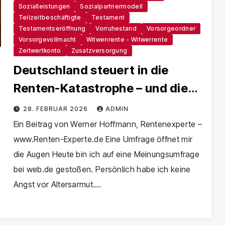
Sozialleistungen
Sozialpartnermodell
Teilzeitbeschäftigte
Testament
Testamentseröffnung
Vorruhestand
Vorsorgeordner
Vorsorgevollmacht
Witwenrente - Witwerrente
Zeitwertkonto
Zusatzversorgung
Deutschland steuert in die
Renten-Katastrophe – und die
Politik schaut zu
28. FEBRUAR 2026
ADMIN
Ein Beitrag von Werner Hoffmann, Rentenexperte –
www.Renten-Experte.de Eine Umfrage öffnet mir
die Augen Heute bin ich auf eine Meinungsumfrage
bei web.de gestoßen. Persönlich habe ich keine
Angst vor Altersarmut.…