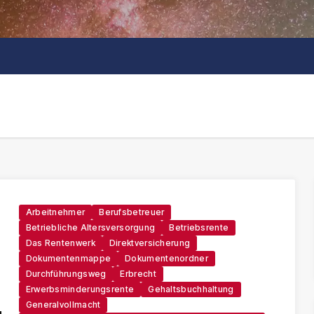
Arbeitnehmer
Berufsbetreuer
Betriebliche Altersversorgung
Betriebsrente
Das Rentenwerk
Direktversicherung
Dokumentenmappe
Dokumentenordner
Durchführungsweg
Erbrecht
Erwerbsminderungsrente
Gehaltsbuchhaltung
Generalvollmacht