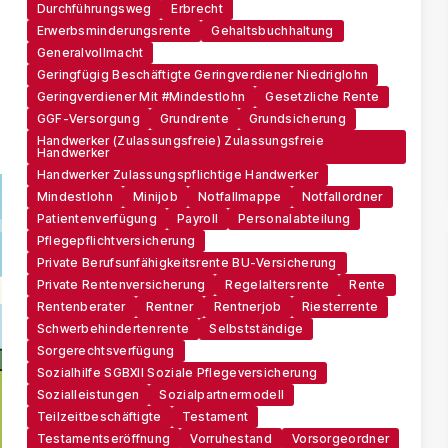
Durchführungsweg
Erbrecht
Erwerbsminderungsrente
Gehaltsbuchhaltung
Generalvollmacht
Geringfügig Beschäftigte Geringverdiener Niedriglohn
Geringverdiener Mit #Mindestlohn
Gesetzliche Rente
GGF-Versorgung
Grundrente
Grundsicherung
Handwerker (zulassungsfreie) Zulassungsfreie
Handwerker
Handwerker Zulassungspflichtige Handwerker
Mindestlohn
Minijob
Notfallmappe
Notfallordner
Patientenverfügung
Payroll
Personalabteilung
Pflegepflichtversicherung
Private Berufsunfähigkeitsrente BU-Versicherung
Private Rentenversicherung
Regelaltersrente
Rente
Rentenberater
Rentner
Rentnerjob
Riesterrente
Schwerbehindertenrente
Selbstständige
Sorgerechtsverfügung
Sozialhilfe SGBXII Soziale Pflegeversicherung
Sozialleistungen
Sozialpartnermodell
Teilzeitbeschäftigte
Testament
Testamentseröffnung
Vorruhestand
Vorsorgeordner