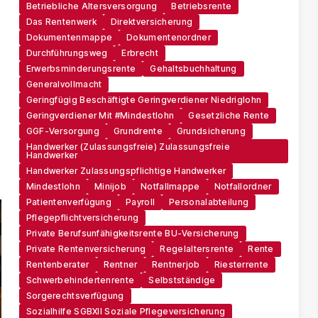
Betriebliche Altersversorgung
Betriebsrente
Das Rentenwerk
Direktversicherung
Dokumentenmappe
Dokumentenordner
Durchführungsweg
Erbrecht
Erwerbsminderungsrente
Gehaltsbuchhaltung
Generalvollmacht
Geringfügig Beschäftigte Geringverdiener Niedriglohn
Geringverdiener Mit #Mindestlohn
Gesetzliche Rente
GGF-Versorgung
Grundrente
Grundsicherung
Handwerker (zulassungsfreie) Zulassungsfreie
Handwerker
Handwerker Zulassungspflichtige Handwerker
Mindestlohn
Minijob
Notfallmappe
Notfallordner
Patientenverfügung
Payroll
Personalabteilung
Pflegepflichtversicherung
Private Berufsunfähigkeitsrente BU-Versicherung
Private Rentenversicherung
Regelaltersrente
Rente
Rentenberater
Rentner
Rentnerjob
Riesterrente
Schwerbehindertenrente
Selbstständige
Sorgerechtsverfügung
Sozialhilfe SGBXII Soziale Pflegeversicherung