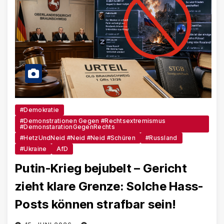
#Demokratie
#Demonstrationen Gegen #Rechtsextremismus
#DemonstarationGegenRechts
#HetzUndNeid #Neid #Neid #schüren
#Russland
#Ukraine
AfD
Putin-Krieg bejubelt – Gericht
zieht klare Grenze: Solche Hass-
Posts können strafbar sein!