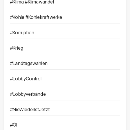
#Klima #Klimawandel
#Kohle #Kohlekraftwerke
#Korruption
#Krieg
#Landtagswahlen
#LobbyControl
#Lobbyverbände
#NieWiederIstJetzt
#Öl