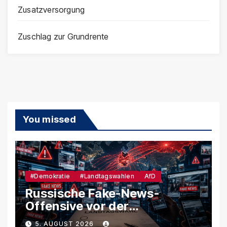
Zusatzversorgung
Zuschlag zur Grundrente
You missed
#Demokratie
#Landtagswahlen
AfD
Russische Fake-News-
Offensive vor der
Landtagswahl – So soll
5. AUGUST 2026