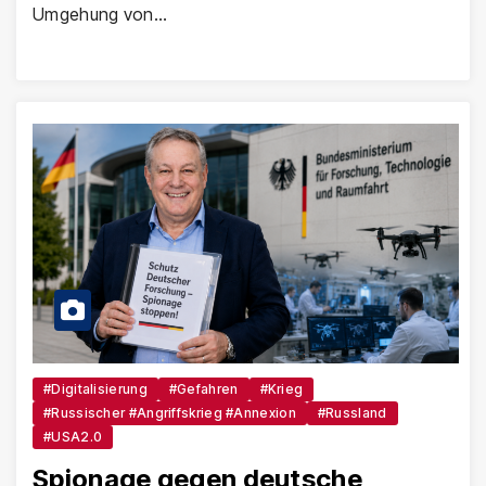
Umgehung von…
#Digitalisierung
#Gefahren
#Krieg
#Russischer #Angriffskrieg #Annexion
#Russland
#USA2.0
Spionage gegen deutsche