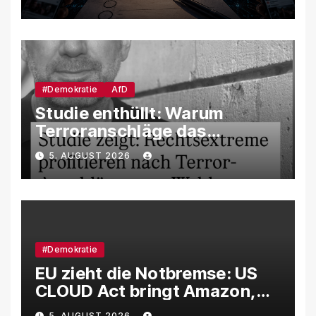
unsere Demokratie
manipuliert werden
#Demokratie
AfD
Studie enthüllt: Warum
Terroranschläge das
Wahlverhalten verändern –
5. AUGUST 2026
und weshalb die AfD davon
besonders profitiert
#Demokratie
EU zieht die Notbremse: US
CLOUD Act bringt Amazon,
Google und Microsoft massiv
5. AUGUST 2026