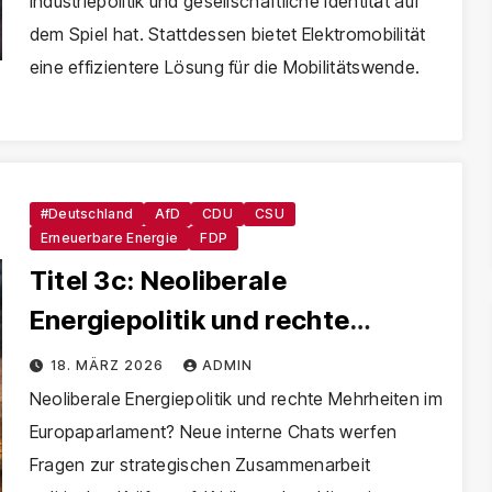
Industriepolitik und gesellschaftliche Identität auf
dem Spiel hat. Stattdessen bietet Elektromobilität
eine effizientere Lösung für die Mobilitätswende.
#Deutschland
AfD
CDU
CSU
Erneuerbare Energie
FDP
Titel 3c: Neoliberale
Energiepolitik und rechte
Mehrheiten – steht Europas
18. MÄRZ 2026
ADMIN
Klimakurs unter Druck?
Neoliberale Energiepolitik und rechte Mehrheiten im
Europaparlament? Neue interne Chats werfen
Fragen zur strategischen Zusammenarbeit