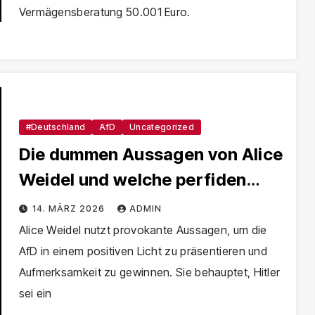
Vermägensberatung 50.001 Euro.
#Deutschland
AfD
Uncategorized
Die dummen Aussagen von Alice
Weidel und welche perfiden
Ziele sie damit verfolgt
14. MÄRZ 2026
ADMIN
Alice Weidel nutzt provokante Aussagen, um die
AfD in einem positiven Licht zu präsentieren und
Aufmerksamkeit zu gewinnen. Sie behauptet, Hitler
sei ein