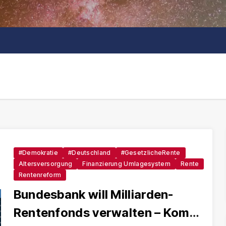
#Demokratie
#Deutschland
#GesetzlicheRente
Altersversorgung
Finanzierung Umlagesystem
Rente
Rentenreform
Bundesbank will Milliarden-
Rentenfonds verwalten – Kommt