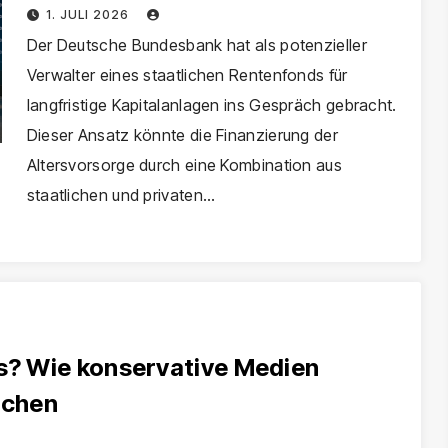
jetzt die größte Rentenreform
1. JULI 2026
seit Jahrzehnten?
Der Deutsche Bundesbank hat als potenzieller
Verwalter eines staatlichen Rentenfonds für
langfristige Kapitalanlagen ins Gespräch gebracht.
Dieser Ansatz könnte die Finanzierung der
Altersvorsorge durch eine Kombination aus
staatlichen und privaten…
os? Wie konservative Medien
achen