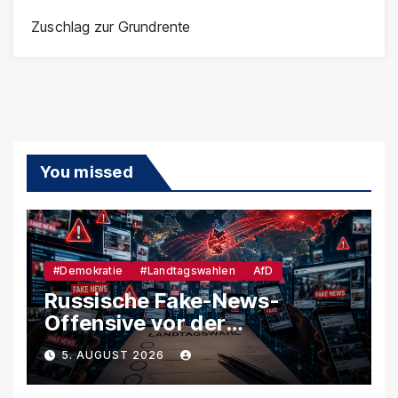
Zuschlag zur Grundrente
You missed
#Demokratie
#Landtagswahlen
AfD
Russische Fake-News-
Offensive vor der
Landtagswahl – So soll
5. AUGUST 2026
unsere Demokratie
manipuliert werden