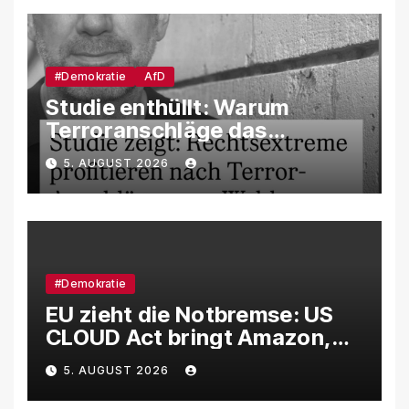
#Demokratie
AfD
Studie enthüllt: Warum
Terroranschläge das
Wahlverhalten verändern –
5. AUGUST 2026
und weshalb die AfD davon
besonders profitiert
#Demokratie
EU zieht die Notbremse: US
CLOUD Act bringt Amazon,
Google und Microsoft massiv
5. AUGUST 2026
unter Druck