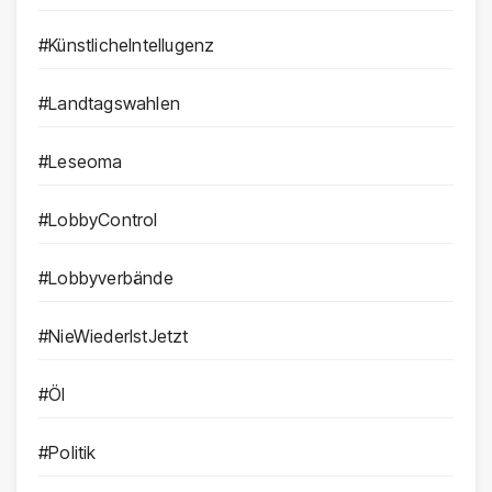
#KünstlicheIntellugenz
#Landtagswahlen
#Leseoma
#LobbyControl
#Lobbyverbände
#NieWiederIstJetzt
#Öl
#Politik