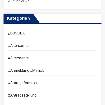
August 2025
Kategorien
§63SGBX
#Altersarmut
#Altersrente
#Anmeldung #Minijob
#Antragsformular
#Antragsstellung