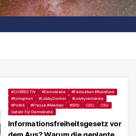
#CORRECTIV
#Demokratie
#Fernsehen #Rundfunk
#Korruption
#LobbyControl
#Lobbyverbände
#Politik
#Presse #Medien
#SPD
CDU
CSU
Gefahr Für Demokratie
Informationsfreiheitsgesetz vor
dem Aus? Warum die geplante