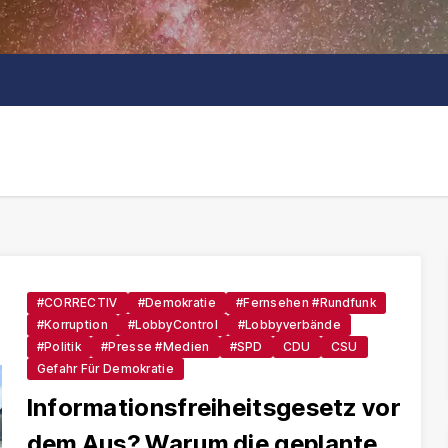
#CORRECTIV
#Demokratie
#Fernsehen #Rundfunk
#Korruption
#LobbyControl
#Lobbyverbände
#Politik
#Presse #Medien
#SPD
CDU
CSU
Gefahr Für Demokratie
Informationsfreiheitsgesetz vor
dem Aus? Warum die geplante