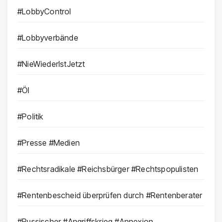
#LobbyControl
#Lobbyverbände
#NieWiederIstJetzt
#Öl
#Politik
#Presse #Medien
#Rechtsradikale #Reichsbürger #Rechtspopulisten
#Rentenbescheid überprüfen durch #Rentenberater
#Russischer #Angriffskrieg #Annexion