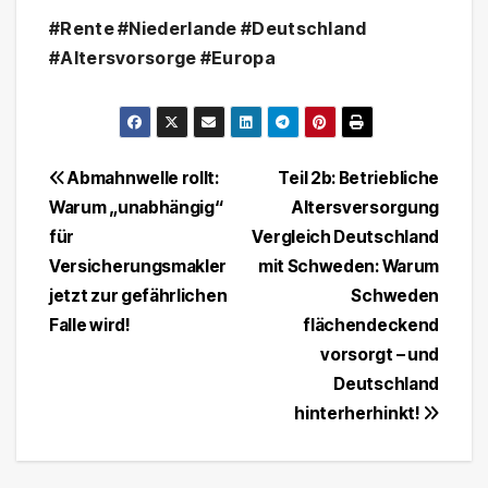
#Rente #Niederlande #Deutschland
#Altersvorsorge #Europa
Beitragsnavigation
Abmahnwelle rollt:
Teil 2b: Betriebliche
Warum „unabhängig“
Altersversorgung
für
Vergleich Deutschland
Versicherungsmakler
mit Schweden: Warum
jetzt zur gefährlichen
Schweden
Falle wird!
flächendeckend
vorsorgt – und
Deutschland
hinterherhinkt!