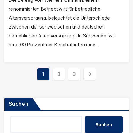
renommierten Betriebswirt für betriebliche
Altersversorgung, beleuchtet die Unterschiede
zwischen der schwedischen und deutschen
betrieblichen Altersversorgung. In Schweden, wo
rund 90 Prozent der Beschäftigten eine…
Seitennummerierung
1
2
3
der
Beiträge
Suchen
Suchen