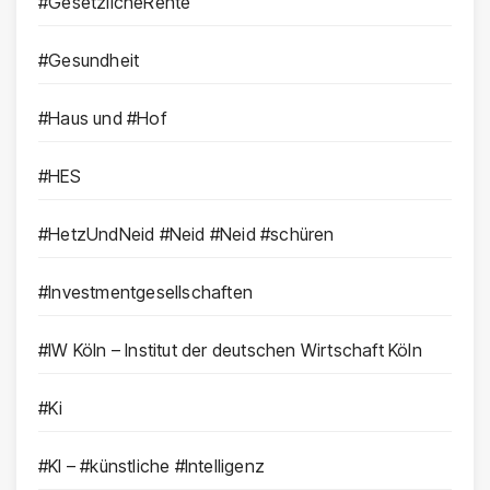
#GesetzlicheRente
#Gesundheit
#Haus und #Hof
#HES
#HetzUndNeid #Neid #Neid #schüren
#Investmentgesellschaften
#IW Köln – Institut der deutschen Wirtschaft Köln
#Ki
#KI – #künstliche #Intelligenz