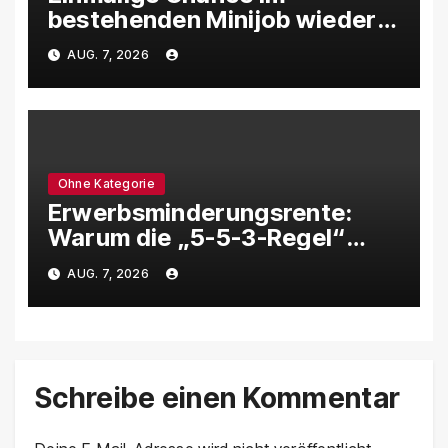
bestehenden Minijob wieder
in die Versicherungspflicht zu
AUG. 7, 2026
kommen
Ohne Kategorie
Erwerbsminderungsrente:
Warum die „5-5-3-Regel“
über die EM-Rente
AUG. 7, 2026
entscheiden kann
Schreibe einen Kommentar