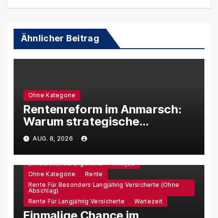
Ähnlicher Beitrag
Ohne Kategorie
Rentenreform im Anmarsch:
Warum strategische
Rentenberatung jetzt
AUG. 8, 2026
wichtiger wird
Erwerbsminderungsrente
Minijob
Ohne Kategorie
Rente
Rente Für Besonders Langjährig Versicherte (ohne
Abschlag)
Rente Für Langjährig Versicherte
Wartezeit
Einmalige Chance im