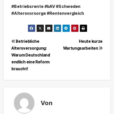
#Betriebsrente #bAV #Schweden
#Altersvorsorge #Rentenvergleich
Beitragsnavigation
Betriebliche
Heute kurze
Altersversorgung:
Wartungsarbeiten
Warum Deutschland
endlich eine Reform
braucht!
Von