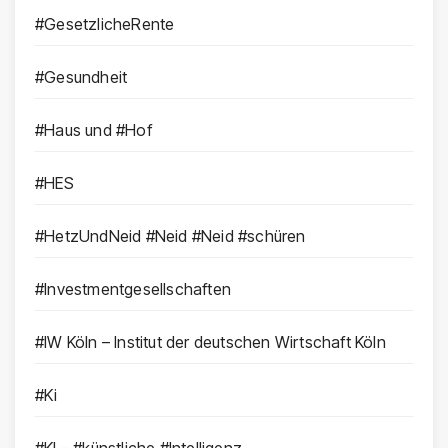
#GesetzlicheRente
#Gesundheit
#Haus und #Hof
#HES
#HetzUndNeid #Neid #Neid #schüren
#Investmentgesellschaften
#IW Köln – Institut der deutschen Wirtschaft Köln
#Ki
#KI – #künstliche #Intelligenz