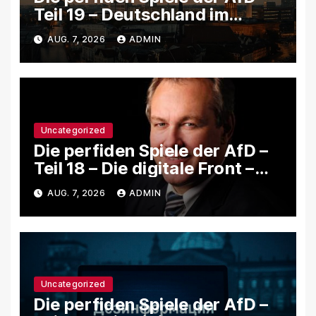
Teil 19 – Deutschland im
Informationskrieg: Wie die
AUG. 7, 2026
ADMIN
AfD jede Krise benutzt, um
das System zu schwächen
Uncategorized
Die perfiden Spiele der AfD –
Teil 18 – Die digitale Front –
Wie rechte Netzwerke,
AUG. 7, 2026
ADMIN
Trollfarmen und Bots Putins
Agenda in Deutschland
verstärken
Uncategorized
Die perfiden Spiele der AfD –