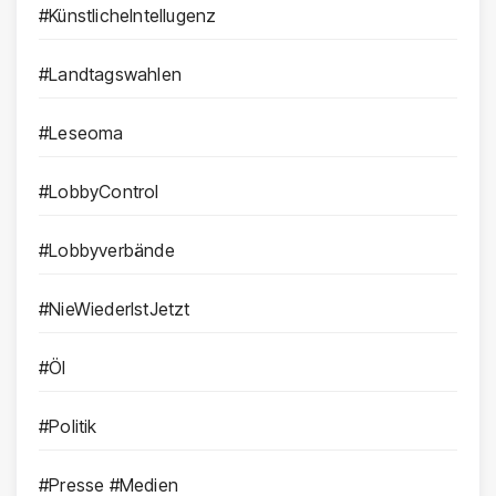
#KünstlicheIntellugenz
#Landtagswahlen
#Leseoma
#LobbyControl
#Lobbyverbände
#NieWiederIstJetzt
#Öl
#Politik
#Presse #Medien