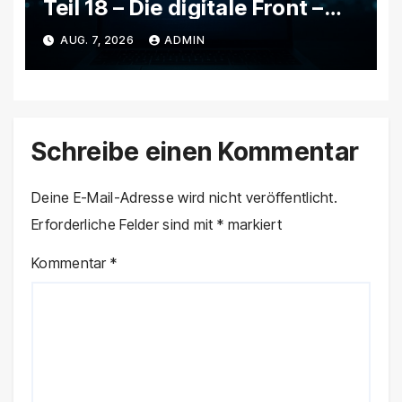
Teil 18 – Die digitale Front –
Wie rechte Netzwerke,
AUG. 7, 2026
ADMIN
Trollfarmen und Bots Putins
Agenda in Deutschland
verstärken
Schreibe einen Kommentar
Deine E-Mail-Adresse wird nicht veröffentlicht.
Erforderliche Felder sind mit
*
markiert
Kommentar
*