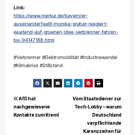
Link:
https://www.merkur.de/bayern/er-
auseinanderfaellt-monika-gruber-reagiert-
wuetend-auf-gruenen-idee-verbrenner-fahren-
bis-94147188.html
#Verbrenner #Elektromobilität #Industriewandel
#Klimakrise #Stillstand
Beitragsnavigation
AfD hat
Vom Staatsdiener zur
nachgewiesene
Tech-Lobby – warum
Kontakte zum Kreml
Deutschland
verpflichtende
Karenzzeiten für