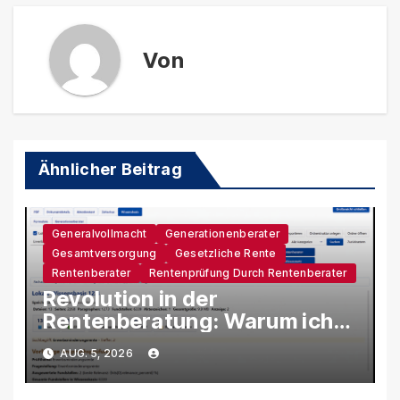
Von
Ähnlicher Beitrag
Generalvollmacht
Generationenberater
Gesamtversorgung
Gesetzliche Rente
Rentenberater
Rentenprüfung Durch Rentenberater
Revolution in der
Rentenberatung: Warum ich
eine eigene KI-Software
AUG. 5, 2026
entwickle