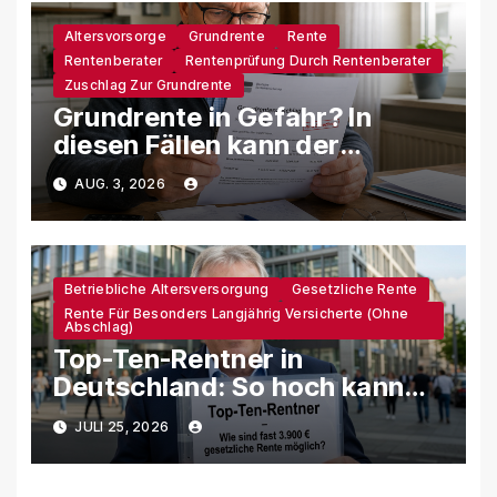
Altersvorsorge
Grundrente
Rente
Rentenberater
Rentenprüfung Durch Rentenberater
Zuschlag Zur Grundrente
Grundrente in Gefahr? In
diesen Fällen kann der
Zuschlag gestrichen werden!
AUG. 3, 2026
Betriebliche Altersversorgung
Gesetzliche Rente
Rente Für Besonders Langjährig Versicherte (ohne
Abschlag)
Top-Ten-Rentner in
Deutschland: So hoch kann
eine gesetzliche Rente
JULI 25, 2026
tatsächlich sein!