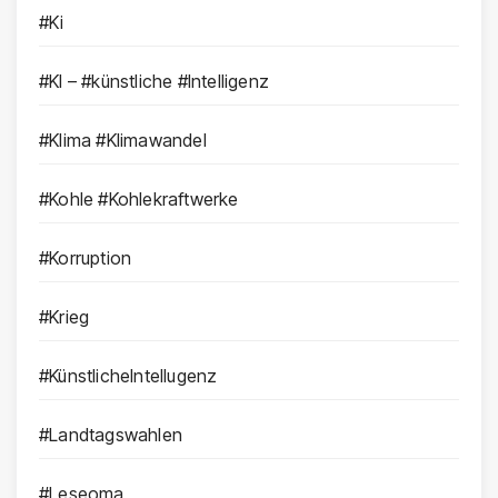
#Ki
#KI – #künstliche #Intelligenz
#Klima #Klimawandel
#Kohle #Kohlekraftwerke
#Korruption
#Krieg
#KünstlicheIntellugenz
#Landtagswahlen
#Leseoma