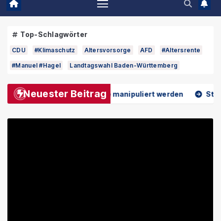
Top-Schlagwörter
CDU
#Klimaschutz
Altersvorsorge
AFD
#Altersrente
#Manuel #Hagel
Landtagswahl Baden-Württemberg
Neuester Beitrag
 Demokratie manipuliert werden
Studie enthüllt: Waru