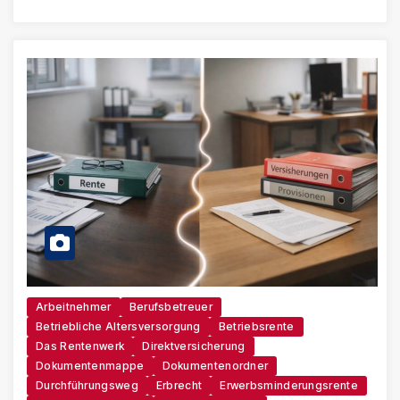
Arbeitnehmer
Berufsbetreuer
Betriebliche Altersversorgung
Betriebsrente
Das Rentenwerk
Direktversicherung
Dokumentenmappe
Dokumentenordner
Durchführungsweg
Erbrecht
Erwerbsminderungsrente