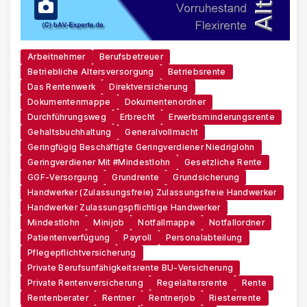
Arbeitnehmer
Berufsbetreuer
Betriebliche Altersversorgung
Betriebsrente
Das Rentenwerk
Direktversicherung
Dokumentenmappe
Dokumentenordner
Durchführungsweg
Erbrecht
Erwerbsminderungsrente
Gehaltsbuchhaltung
Generalvollmacht
Geringfügig Beschäftigte Geringverdiener Niedriglohn
Geringverdiener Mit #Mindestlohn
Gesetzliche Rente
GGF-Versorgung
Grundrente
Grundsicherung
Handwerker (zulassungsfreie) Zulassungsfreie Handwerker
Handwerker Zulassungspflichtige Handwerker
Mindestlohn
Minijob
Notfallmappe
Notfallordner
Patientenverfügung
Payroll
Personalabteilung
Pflegepflichtversicherung
Private Berufsunfähigkeitsrente BU-Versicherung
Private Rentenversicherung
Regelaltersrente
Rente
Rentenberater
Rentner
Rentnerjob
Riesterrente