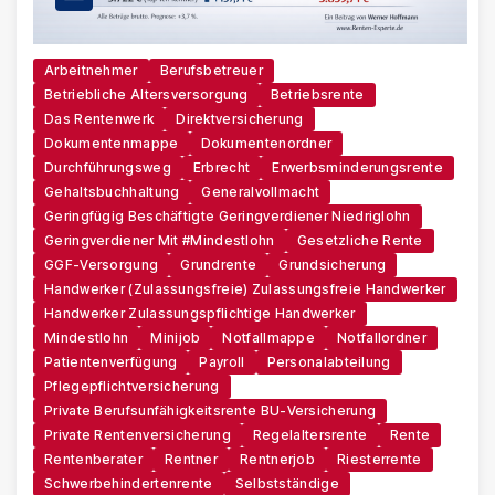
Arbeitnehmer
Berufsbetreuer
Betriebliche Altersversorgung
Betriebsrente
Das Rentenwerk
Direktversicherung
Dokumentenmappe
Dokumentenordner
Durchführungsweg
Erbrecht
Erwerbsminderungsrente
Gehaltsbuchhaltung
Generalvollmacht
Geringfügig Beschäftigte Geringverdiener Niedriglohn
Geringverdiener Mit #Mindestlohn
Gesetzliche Rente
GGF-Versorgung
Grundrente
Grundsicherung
Handwerker (zulassungsfreie) Zulassungsfreie Handwerker
Handwerker Zulassungspflichtige Handwerker
Mindestlohn
Minijob
Notfallmappe
Notfallordner
Patientenverfügung
Payroll
Personalabteilung
Pflegepflichtversicherung
Private Berufsunfähigkeitsrente BU-Versicherung
Private Rentenversicherung
Regelaltersrente
Rente
Rentenberater
Rentner
Rentnerjob
Riesterrente
Schwerbehindertenrente
Selbstständige