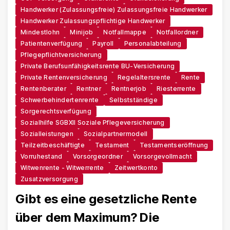
Handwerker (zulassungsfreie) Zulassungsfreie Handwerker
Handwerker Zulassungspflichtige Handwerker
Mindestlohn
Minijob
Notfallmappe
Notfallordner
Patientenverfügung
Payroll
Personalabteilung
Pflegepflichtversicherung
Private Berufsunfähigkeitsrente BU-Versicherung
Private Rentenversicherung
Regelaltersrente
Rente
Rentenberater
Rentner
Rentnerjob
Riesterrente
Schwerbehindertenrente
Selbstständige
Sorgerechtsverfügung
Sozialhilfe SGBXII Soziale Pflegeversicherung
Sozialleistungen
Sozialpartnermodell
Teilzeitbeschäftigte
Testament
Testamentseröffnung
Vorruhestand
Vorsorgeordner
Vorsorgevollmacht
Witwenrente - Witwerrente
Zeitwertkonto
Zusatzversorgung
Gibt es eine gesetzliche Rente
über dem Maximum? Die