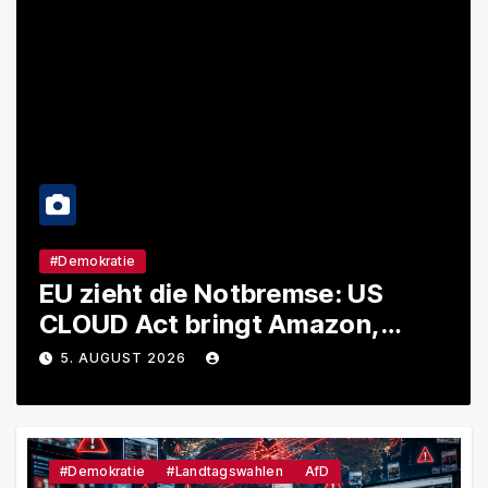
#Demokratie
EU zieht die Notbremse: US
CLOUD Act bringt Amazon,
Google und Microsoft massiv
5. AUGUST 2026
unter Druck
#Demokratie
#Landtagswahlen
AfD