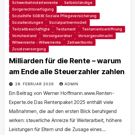
Schwerbehindertenrente
Selbstständige
Sorgerechtsverfügung
Sozialhilfe SGBXII Soziale Pflegeversicherung
Sozialleistungen
Sozialpartnermodell
Teilzeitbeschäftigte
Testament
Testamentseröffnung
Vorruhestand
Vorsorgeordner
Vorsorgevollmacht
Witwenrente - Witwerrente
Zeitwertkonto
Zusatzversorgung
Milliarden für die Rente – warum
am Ende alle Steuerzahler zahlen
28. FEBRUAR 2026
ADMIN
Ein Beitrag von Werner Hoffmann.www.Renten-
Experte.de Das Rentenpaket 2025 enthält viele
Maßnahmen, die auf den ersten Blick beruhigend
wirken: steuerliche Anreize für Weiterarbeit, höhere
Leistungen für Eltern und die Zusage eines…