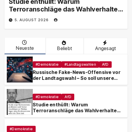
Studie enthüllt: Warum
Terroranschläge das Wahlverhalten
verändern – und weshalb die AfD
5. AUGUST 2026
davon besonders profitiert
Neueste
Beliebt
Angesagt
#Demokratie
#Landtagswahlen
AfD
Russische Fake-News-Offensive vor
der Landtagswahl – So soll unsere
Demokratie manipuliert werden
#Demokratie
AfD
Studie enthüllt: Warum
Terroranschläge das Wahlverhalten
verändern – und weshalb die AfD
davon besonders profitiert
#Demokratie