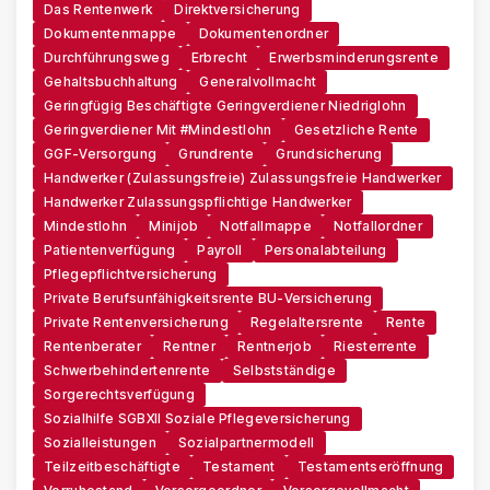
Das Rentenwerk
Direktversicherung
Dokumentenmappe
Dokumentenordner
Durchführungsweg
Erbrecht
Erwerbsminderungsrente
Gehaltsbuchhaltung
Generalvollmacht
Geringfügig Beschäftigte Geringverdiener Niedriglohn
Geringverdiener Mit #Mindestlohn
Gesetzliche Rente
GGF-Versorgung
Grundrente
Grundsicherung
Handwerker (zulassungsfreie) Zulassungsfreie Handwerker
Handwerker Zulassungspflichtige Handwerker
Mindestlohn
Minijob
Notfallmappe
Notfallordner
Patientenverfügung
Payroll
Personalabteilung
Pflegepflichtversicherung
Private Berufsunfähigkeitsrente BU-Versicherung
Private Rentenversicherung
Regelaltersrente
Rente
Rentenberater
Rentner
Rentnerjob
Riesterrente
Schwerbehindertenrente
Selbstständige
Sorgerechtsverfügung
Sozialhilfe SGBXII Soziale Pflegeversicherung
Sozialleistungen
Sozialpartnermodell
Teilzeitbeschäftigte
Testament
Testamentseröffnung