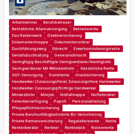
Arbeitnehmer
Berufsbetreuer
Betriebliche Altersversorgung
Betriebsrente
Das Rentenwerk
Direktversicherung
Dokumentenmappe
Dokumentenordner
Durchführungsweg
Erbrecht
Erwerbsminderungsrente
Gehaltsbuchhaltung
Generalvollmacht
Geringfügig Beschäftigte Geringverdiener Niedriglohn
Geringverdiener Mit #Mindestlohn
Gesetzliche Rente
GGF-Versorgung
Grundrente
Grundsicherung
Handwerker (zulassungsfreie) Zulassungsfreie Handwerker
Handwerker Zulassungspflichtige Handwerker
Mindestlohn
Minijob
Notfallmappe
Notfallordner
Patientenverfügung
Payroll
Personalabteilung
Pflegepflichtversicherung
Private Berufsunfähigkeitsrente BU-Versicherung
Private Rentenversicherung
Regelaltersrente
Rente
Rentenberater
Rentner
Rentnerjob
Riesterrente