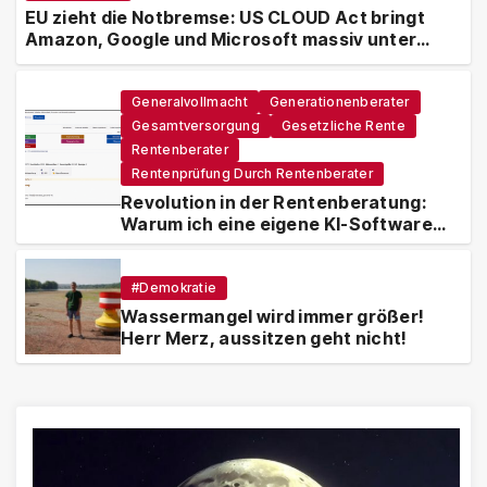
EU zieht die Notbremse: US CLOUD Act bringt
Amazon, Google und Microsoft massiv unter
Druck
Generalvollmacht
Generationenberater
Gesamtversorgung
Gesetzliche Rente
Rentenberater
Rentenprüfung Durch Rentenberater
Revolution in der Rentenberatung:
Warum ich eine eigene KI-Software
entwickle
#Demokratie
Wassermangel wird immer größer!
Herr Merz, aussitzen geht nicht!