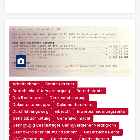
Arbeitnehmer
Berufsbetreuer
Betriebliche Altersversorgung
Betriebsrente
Das Rentenwerk
Direktversicherung
Dokumentenmappe
Dokumentenordner
Durchführungsweg
Erbrecht
Erwerbsminderungsrente
Gehaltsbuchhaltung
Generalvollmacht
Geringfügig Beschäftigte Geringverdiener Niedriglohn
Geringverdiener Mit #Mindestlohn
Gesetzliche Rente
GGF-Versorgung
Grundrente
Grundsicherung