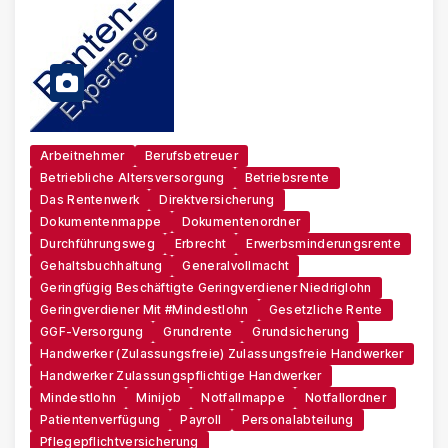
Arbeitnehmer
Berufsbetreuer
Betriebliche Altersversorgung
Betriebsrente
Das Rentenwerk
Direktversicherung
Dokumentenmappe
Dokumentenordner
Durchführungsweg
Erbrecht
Erwerbsminderungsrente
Gehaltsbuchhaltung
Generalvollmacht
Geringfügig Beschäftigte Geringverdiener Niedriglohn
Geringverdiener Mit #Mindestlohn
Gesetzliche Rente
GGF-Versorgung
Grundrente
Grundsicherung
Handwerker (zulassungsfreie) Zulassungsfreie Handwerker
Handwerker Zulassungspflichtige Handwerker
Mindestlohn
Minijob
Notfallmappe
Notfallordner
Patientenverfügung
Payroll
Personalabteilung
Pflegepflichtversicherung