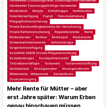
Handwerker (zulassungsfreie) Zulassungsfreie Handwerker
Handwerker Zulassungspflichtige Handwerker
Mindestlohn
Minijob
Notfallmappe
Notfallordner
Patientenverfügung
Payroll
Personalabteilung
Pflegepflichtversicherung
Private Berufsunfähigkeitsrente BU-Versicherung
Private Rentenversicherung
Regelaltersrente
Rente
Rentenberater
Rentner
Rentnerjob
Riesterrente
Schwerbehindertenrente
Selbstständige
Sorgerechtsverfügung
Sozialhilfe SGBXII Soziale Pflegeversicherung
Sozialleistungen
Sozialpartnermodell
Teilzeitbeschäftigte
Testament
Testamentseröffnung
Vorruhestand
Vorsorgeordner
Vorsorgevollmacht
Witwenrente - Witwerrente
Zeitwertkonto
Zusatzversorgung
Mehr Rente für Mütter – aber
erst Jahre später: Warum Erben
genau hinschauen müssen