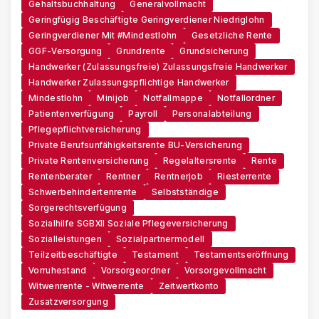
Gehaltsbuchhaltung
Generalvollmacht
Geringfügig Beschäftigte Geringverdiener Niedriglohn
Geringverdiener Mit #Mindestlohn
Gesetzliche Rente
GGF-Versorgung
Grundrente
Grundsicherung
Handwerker (zulassungsfreie) Zulassungsfreie Handwerker
Handwerker Zulassungspflichtige Handwerker
Mindestlohn
Minijob
Notfallmappe
Notfallordner
Patientenverfügung
Payroll
Personalabteilung
Pflegepflichtversicherung
Private Berufsunfähigkeitsrente BU-Versicherung
Private Rentenversicherung
Regelaltersrente
Rente
Rentenberater
Rentner
Rentnerjob
Riesterrente
Schwerbehindertenrente
Selbstständige
Sorgerechtsverfügung
Sozialhilfe SGBXII Soziale Pflegeversicherung
Sozialleistungen
Sozialpartnermodell
Teilzeitbeschäftigte
Testament
Testamentseröffnung
Vorruhestand
Vorsorgeordner
Vorsorgevollmacht
Witwenrente - Witwerrente
Zeitwertkonto
Zusatzversorgung