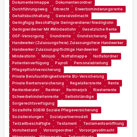
Dokumentenmappe
Dokumentenordner
Durchführungsweg
Erbrecht
Erwerbsminderungsrente
Gehaltsbuchhaltung
Generalvollmacht
Geringfügig Beschäftigte Geringverdiener Niedriglohn
Geringverdiener Mit #Mindestlohn
Gesetzliche Rente
GGF-Versorgung
Grundrente
Grundsicherung
Handwerker (zulassungsfreie) Zulassungsfreie Handwerker
Handwerker Zulassungspflichtige Handwerker
Mindestlohn
Minijob
Notfallmappe
Notfallordner
Patientenverfügung
Payroll
Personalabteilung
Pflegepflichtversicherung
Private Berufsunfähigkeitsrente BU-Versicherung
Private Rentenversicherung
Regelaltersrente
Rente
Rentenberater
Rentner
Rentnerjob
Riesterrente
Schwerbehindertenrente
Selbstständige
Sorgerechtsverfügung
Sozialhilfe SGBXII Soziale Pflegeversicherung
Sozialleistungen
Sozialpartnermodell
Teilzeitbeschäftigte
Testament
Testamentseröffnung
Vorruhestand
Vorsorgeordner
Vorsorgevollmacht
Witwenrente - Witwerrente
Zeitwertkonto