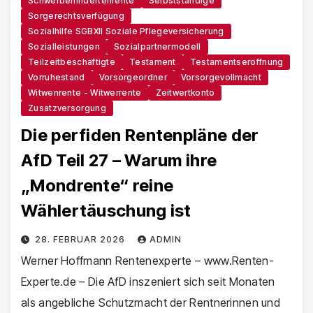
Schwerbehindertenrente
Selbstständige
Sorgerechtsverfügung
Sozialhilfe SGBXII Soziale Pflegeversicherung
Sozialleistungen
Sozialpartnermodell
Teilzeitbeschäftigte
Testament
Testamentseröffnung
Vorruhestand
Vorsorgeordner
Vorsorgevollmacht
Witwenrente - Witwerrente
Zeitwertkonto
Zusatzversorgung
Die perfiden Rentenpläne der
AfD Teil 27 – Warum ihre
„Mondrente“ reine
Wählertäuschung ist
28. FEBRUAR 2026
ADMIN
Werner Hoffmann Rentenexperte – www.Renten-
Experte.de – Die AfD inszeniert sich seit Monaten
als angebliche Schutzmacht der Rentnerinnen und