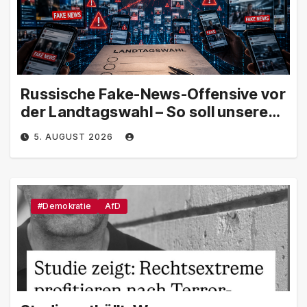
Russische Fake-News-Offensive vor
der Landtagswahl – So soll unsere
Demokratie manipuliert werden
5. AUGUST 2026
#Demokratie
AfD