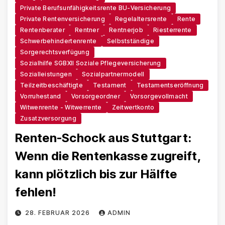
Private Berufsunfähigkeitsrente BU-Versicherung
Private Rentenversicherung
Regelaltersrente
Rente
Rentenberater
Rentner
Rentnerjob
Riesterrente
Schwerbehindertenrente
Selbstständige
Sorgerechtsverfügung
Sozialhilfe SGBXII Soziale Pflegeversicherung
Sozialleistungen
Sozialpartnermodell
Teilzeitbeschäftigte
Testament
Testamentseröffnung
Vorruhestand
Vorsorgeordner
Vorsorgevollmacht
Witwenrente - Witwerrente
Zeitwertkonto
Zusatzversorgung
Renten-Schock aus Stuttgart:
Wenn die Rentenkasse zugreift,
kann plötzlich bis zur Hälfte
fehlen!
28. FEBRUAR 2026
ADMIN