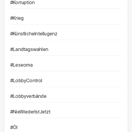
#Korruption
#Krieg
#KünstlicheIntellugenz
#Landtagswahlen
#Leseoma
#LobbyControl
#Lobbyverbände
#NieWiederIstJetzt
#Öl