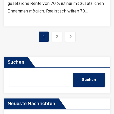
gesetzliche Rente von 70 % ist nur mit zusätzlichen
Einnahmen möglich. Realistisch wären 70…
Seitennummerierun
1
2
der
Beiträge
Suchen
Suchen
Neueste Nachrichten