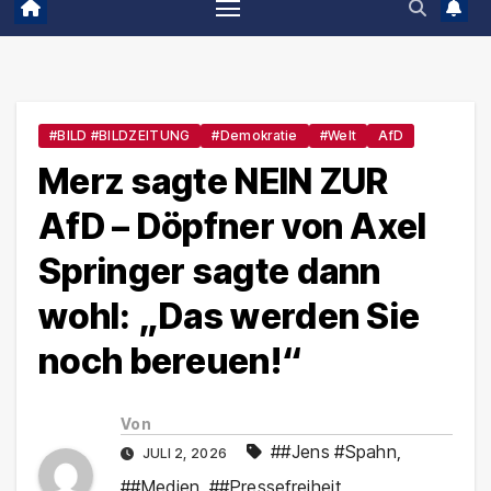
#BILD #BILDZEITUNG
#Demokratie
#Welt
AfD
Merz sagte NEIN ZUR
AfD – Döpfner von Axel
Springer sagte dann
wohl: „Das werden Sie
noch bereuen!“
Von
##Jens #Spahn
,
JULI 2, 2026
##Medien
,
##Pressefreiheit
,