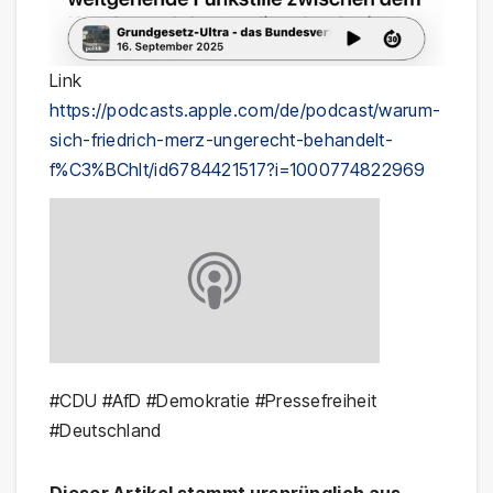
Link
https://podcasts.apple.com/de/podcast/warum-
sich-friedrich-merz-ungerecht-behandelt-
f%C3%BChlt/id6784421517?i=1000774822969
#CDU #AfD #Demokratie #Pressefreiheit
#Deutschland