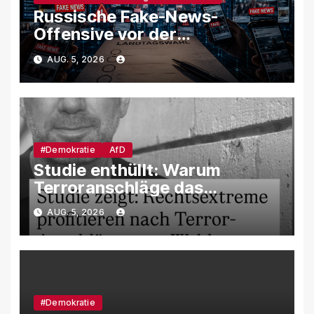
Russische Fake-News-
Offensive vor der
Landtagswahl – So soll unsere
AUG. 5, 2026
Demokratie manipuliert
werden
#Demokratie
AfD
Studie enthüllt: Warum
Terroranschläge das
Wahlverhalten verändern –
AUG. 5, 2026
und weshalb die AfD davon
besonders profitiert
#Demokratie