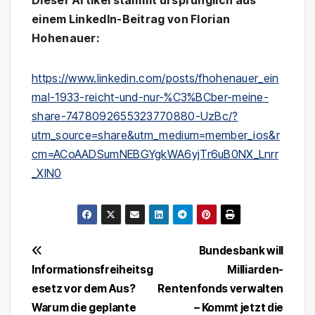
Dieser Artikel stammt ursprünglich aus
einem LinkedIn-Beitrag von Florian
Hohenauer:
https://www.linkedin.com/posts/fhohenauer_ein
mal-1933-reicht-und-nur-%C3%BCber-meine-
share-7478092655323770880-UzBc/?
utm_source=share&utm_medium=member_ios&r
cm=ACoAADSumNEBGYgkWA6yjTr6uB0NX_Lnrr
_XlN0
Beitragsnavigation
Bundesbank will
Informationsfreiheitsg
Milliarden-
esetz vor dem Aus?
Rentenfonds verwalten
Warum die geplante
– Kommt jetzt die