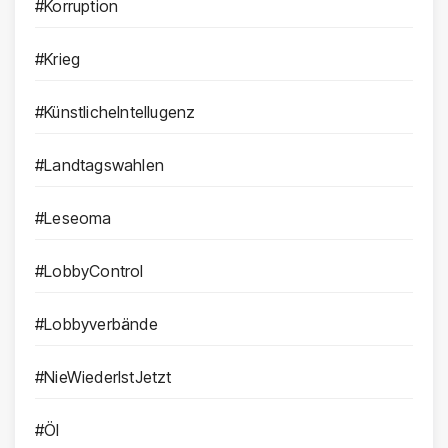
#Korruption
#Krieg
#KünstlicheIntellugenz
#Landtagswahlen
#Leseoma
#LobbyControl
#Lobbyverbände
#NieWiederIstJetzt
#Öl