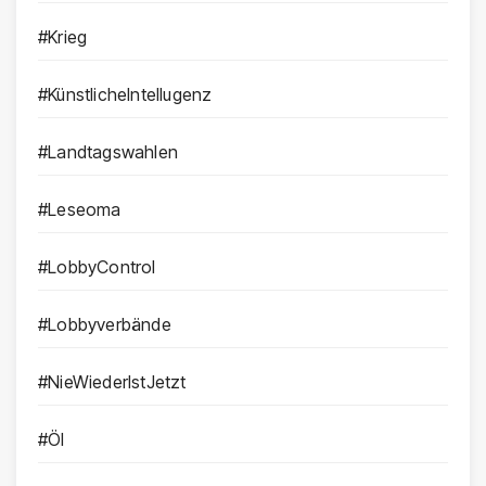
#Krieg
#KünstlicheIntellugenz
#Landtagswahlen
#Leseoma
#LobbyControl
#Lobbyverbände
#NieWiederIstJetzt
#Öl