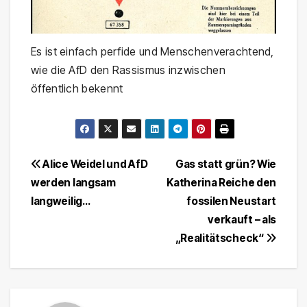
Es ist einfach perfide und Menschenverachtend,
wie die AfD den Rassismus inzwischen
öffentlich bekennt
Beitragsnavigation
Alice Weidel und AfD
Gas statt grün? Wie
werden langsam
Katherina Reiche den
langweilig…
fossilen Neustart
verkauft – als
„Realitätscheck“