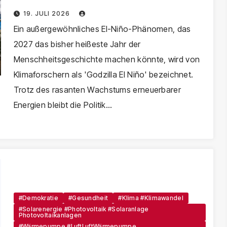
Menschheitsgeschichte bevor?
19. JULI 2026
Ein außergewöhnliches El-Niño-Phänomen, das
2027 das bisher heißeste Jahr der
Menschheitsgeschichte machen könnte, wird von
Klimaforschern als 'Godzilla El Niño' bezeichnet.
Trotz des rasanten Wachstums erneuerbarer
Energien bleibt die Politik…
#Demokratie
#Gesundheit
#Klima #Klimawandel
#Solarenergie #Photovoltaik #Solaranlage
Photovoltaikanlagen
#Wärmepumpe #LuftLuftWärmepumpe