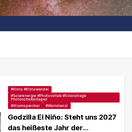
#Klima #Klimawandel
#Solarenergie #Photovoltaik #Solaranlage
Photovoltaikanlagen
#Stromspeicher
#Warndienst
Godzilla El Niño: Steht uns 2027
das heißeste Jahr der