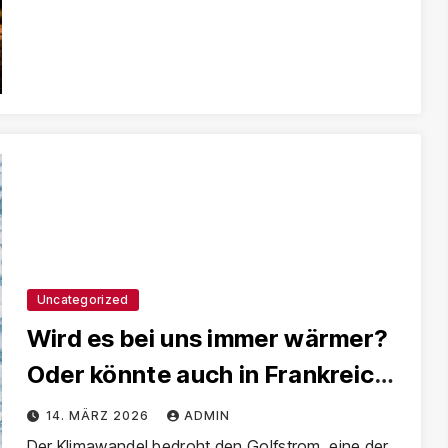
Uncategorized
Wird es bei uns immer wärmer?
Oder könnte auch in Frankreich,
Großbritannien, Niederlande
14. MÄRZ 2026
ADMIN
und Deutschland eine Kältezeit
Der Klimawandel bedroht den Golfstrom, eine der