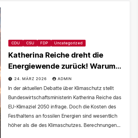
CDU
CSU
FDP
Uncategorized
Katherina Reiche dreht die
Energiewende zurück! Warum
ihre Politik Deutschland teurer,
24. MÄRZ 2026
ADMIN
abhängiger und
In der aktuellen Debatte über Klimaschutz stellt
Bundeswirtschaftsministerin Katherina Reiche das
klimaschädlicher macht
EU-Klimaziel 2050 infrage. Doch die Kosten des
Festhaltens an fossilen Energien sind wesentlich
höher als die des Klimaschutzes. Berechnungen…