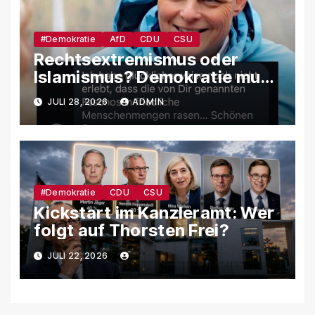
#Demokratie
AfD
CDU
CSU
Rechtsextremismus oder
Islamismus? Demokratie muss
sich gegen beide Gefahren
JULI 28, 2026
ADMIN
gleichermaßen wehren
#Demokratie
CDU
CSU
Kickstart im Kanzleramt: Wer
folgt auf Thorsten Frei?
JULI 22, 2026