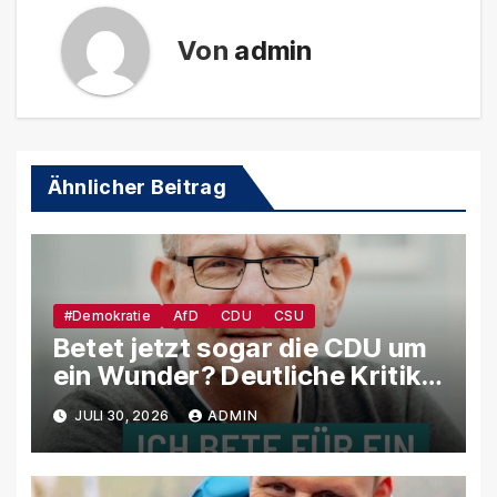
Von
admin
Ähnlicher Beitrag
#Demokratie
AfD
CDU
CSU
Betet jetzt sogar die CDU um
ein Wunder? Deutliche Kritik
aus den eigenen Reihen
JULI 30, 2026
ADMIN