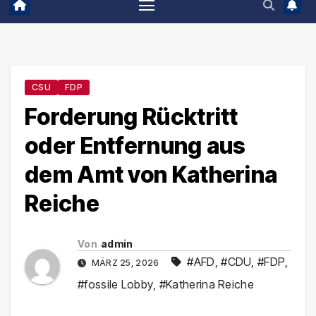
CSU
FDP
Forderung Rücktritt
oder Entfernung aus
dem Amt von Katherina
Reiche
Von
admin
#AFD
,
#CDU
,
#FDP
,
MÄRZ 25, 2026
#fossile Lobby
,
#Katherina Reiche