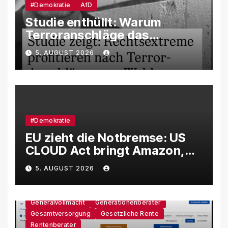
#Demokratie
AfD
Studie enthüllt: Warum
Terroranschläge das
Wahlverhalten verändern –
5. AUGUST 2026
und weshalb die AfD davon
besonders profitiert
#Demokratie
EU zieht die Notbremse: US
CLOUD Act bringt Amazon,
Google und Microsoft massiv
5. AUGUST 2026
unter Druck
Generalvollmacht
Generationenberater
Gesamtversorgung
Gesetzliche Rente
Rentenberater