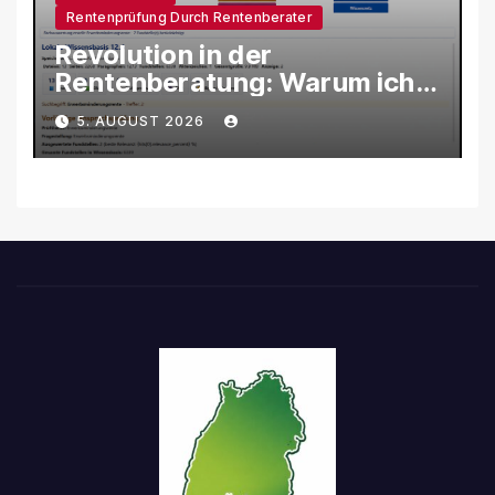
Rentenprüfung Durch Rentenberater
Revolution in der
Rentenberatung: Warum ich
eine eigene KI-Software
5. AUGUST 2026
entwickle