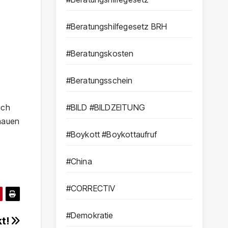
#Beratungshilfegesetz BRH
#Beratungskosten
#Beratungsschein
ich
#BILD #BILDZEITUNG
chauen
#Boykott #Boykottaufruf
#China
#CORRECTIV
#Demokratie
kt!