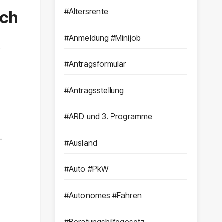
#Altersrente
uch
#Anmeldung #Minijob
t
#Antragsformular
#Antragsstellung
#ARD und 3. Programme
-
#Ausland
#Auto #PkW
#Autonomes #Fahren
#Beratungshilfegesetz