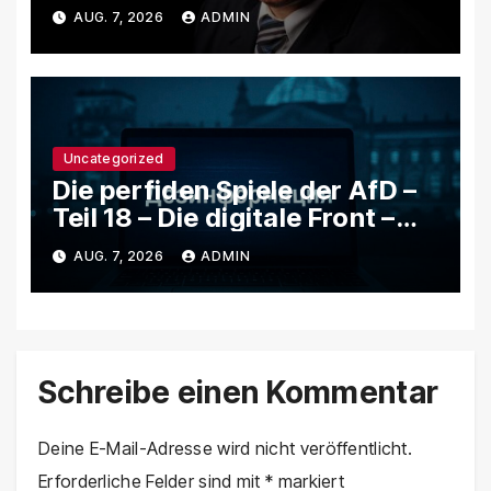
Wie rechte Netzwerke,
AUG. 7, 2026
ADMIN
Trollfarmen und Bots Putins
Agenda in Deutschland
verstärken
Uncategorized
Die perfiden Spiele der AfD –
Teil 18 – Die digitale Front –
Wie rechte Netzwerke,
AUG. 7, 2026
ADMIN
Trollfarmen und Bots Putins
Agenda in Deutschland
verstärken
Schreibe einen Kommentar
Deine E-Mail-Adresse wird nicht veröffentlicht.
Erforderliche Felder sind mit
*
markiert