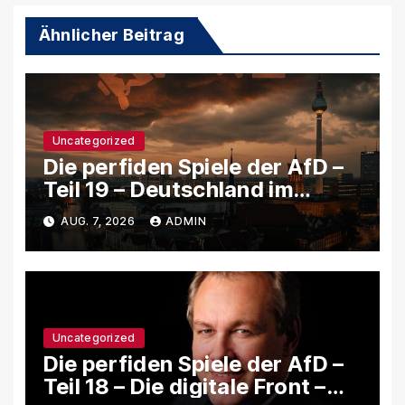
Ähnlicher Beitrag
Uncategorized
Die perfiden Spiele der AfD –
Teil 19 – Deutschland im
Informationskrieg: Wie die
AUG. 7, 2026
ADMIN
AfD jede Krise benutzt, um
das System zu schwächen
Uncategorized
Die perfiden Spiele der AfD –
Teil 18 – Die digitale Front –