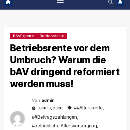
BAVExperte
Betriebsrente
Betriebsrente vor dem
Umbruch? Warum die
bAV dringend reformiert
werden muss!
Von
admin
##Altersrente
,
JUNI 10, 2026
##Beitragszahlungen
,
#betriebliche Altersversorgung
,