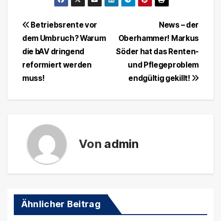
Beitragsnavigation
Betriebsrente vor
News – der
dem Umbruch? Warum
Oberhammer! Markus
die bAV dringend
Söder hat das Renten-
reformiert werden
und Pflegeproblem
muss!
endgültig gekillt!
Von
admin
Arbeitnehmer
Berufsbetreuer
Betriebliche Altersversorgung
Betriebsrente
Das Rentenwerk
Direktversicherung
Ähnlicher Beitrag
Dokumentenmappe
Dokumentenordner