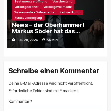
Testamentseröffnung
Vorruhestand
Vorsorgeordner
Vorsorgevollmacht
Witwenrente - Witwerrente
Zeitwertkonto
Zusatzversorgung
News – der Oberhammer!
Markus Söder hat das
Renten- und Pflegeproblem
FEB. 28, 2026
ADMIN
endgültig gekillt!
Schreibe einen Kommentar
Deine E-Mail-Adresse wird nicht veröffentlicht.
Erforderliche Felder sind mit
*
markiert
Kommentar
*