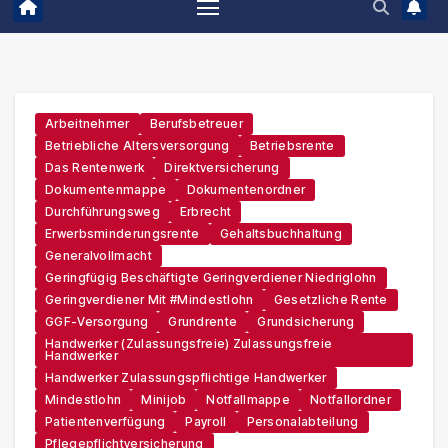
Arbeitnehmer
Berufsbetreuer
Betriebliche Altersversorgung
Betriebsrente
Das Rentenwerk
Direktversicherung
Dokumentenmappe
Dokumentenordner
Durchführungsweg
Erbrecht
Erwerbsminderungsrente
Gehaltsbuchhaltung
Generalvollmacht
Geringfügig Beschäftigte Geringverdiener Niedriglohn
Geringverdiener Mit #Mindestlohn
Gesetzliche Rente
GGF-Versorgung
Grundrente
Grundsicherung
Handwerker (zulassungsfreie) Zulassungsfreie
Handwerker
Handwerker Zulassungspflichtige Handwerker
Mindestlohn
Minijob
Notfallmappe
Notfallordner
Patientenverfügung
Payroll
Personalabteilung
Pflegepflichtversicherung