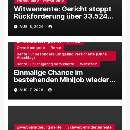
Witwenrente - Witwerrente
Witwenrente: Gericht stoppt
Rückforderung über 33.524
Euro
AUG. 8, 2026
Erwerbsminderungsrente
Minijob
Ohne Kategorie
Rente
Rente Für Besonders Langjährig Versicherte (ohne
Abschlag)
Rente Für Langjährig Versicherte
Wartezeit
Einmalige Chance im
bestehenden Minijob wieder
in die Versicherungspflicht zu
AUG. 7, 2026
kommen
Erwerbsminderungsrente
Schwerbehindertenrente