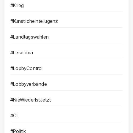
#Krieg
#KünstlicheIntellugenz
#Landtagswahlen
#Leseoma
#LobbyControl
#Lobbyverbände
#NieWiederIstJetzt
#Öl
#Politik