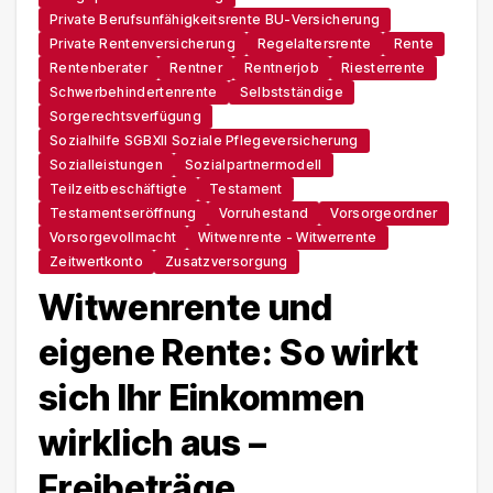
Private Berufsunfähigkeitsrente BU-Versicherung
Private Rentenversicherung
Regelaltersrente
Rente
Rentenberater
Rentner
Rentnerjob
Riesterrente
Schwerbehindertenrente
Selbstständige
Sorgerechtsverfügung
Sozialhilfe SGBXII Soziale Pflegeversicherung
Sozialleistungen
Sozialpartnermodell
Teilzeitbeschäftigte
Testament
Testamentseröffnung
Vorruhestand
Vorsorgeordner
Vorsorgevollmacht
Witwenrente - Witwerrente
Zeitwertkonto
Zusatzversorgung
Witwenrente und
eigene Rente: So wirkt
sich Ihr Einkommen
wirklich aus –
Freibeträge,