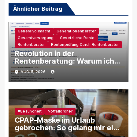
Ähnlicher Beitrag
Generalvollmacht
Generationenberater
Gesamtversorgung
Gesetzliche Rente
Rentenberater
Rentenprüfung Durch Rentenberater
Revolution in der
Rentenberatung: Warum ich
eine eigene KI-Software
AUG. 5, 2026
entwickle
#Gesundheit
Notfallordner
CPAP-Maske im Urlaub
gebrochen: So gelang mir eine
provisorische Reparatur mit