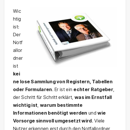
Wic
htig
ist:
Der
Notf
allor
dner
ist
kei
ne lose Sammlung von Registern, Tabellen
oder Formularen
. Er ist ein
echter Ratgeber
,
der Schritt für Schritt erklärt,
was im Ernstfall
wichtig ist
,
warum bestimmte
Informationen benötigt werden
und
wie
Vorsorge sinnvoll umgesetzt wird
. Viele
Nutzer erkennen erst durch den Notfallordner,