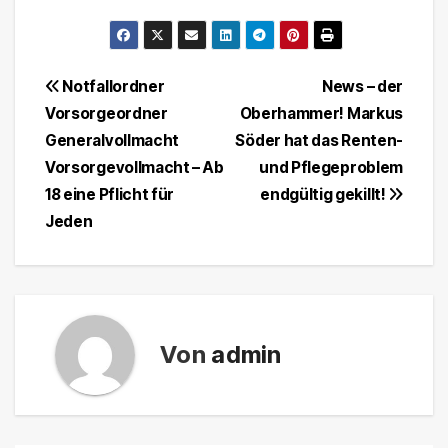
Beitragsnavigation
Notfallordner
News – der
Vorsorgeordner
Oberhammer! Markus
Generalvollmacht
Söder hat das Renten-
Vorsorgevollmacht – Ab
und Pflegeproblem
18 eine Pflicht für
endgültig gekillt!
Jeden
Von
admin