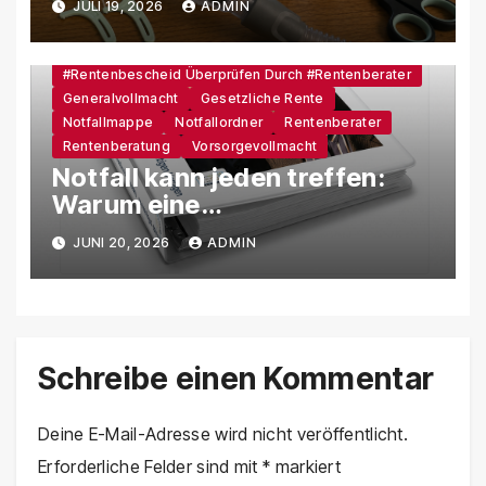
JULI 19, 2026
ADMIN
Zahnseide-Sticks
#Altersrente
#Rentenbescheid Überprüfen Durch #Rentenberater
Generalvollmacht
Gesetzliche Rente
Notfallmappe
Notfallordner
Rentenberater
Rentenberatung
Vorsorgevollmacht
Notfall kann jeden treffen:
Warum eine
Vorsorgevollmacht und ein
JUNI 20, 2026
ADMIN
Notfallordner unverzichtbar
sind
Schreibe einen Kommentar
Deine E-Mail-Adresse wird nicht veröffentlicht.
Erforderliche Felder sind mit
*
markiert