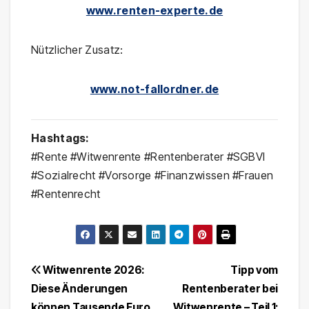
www.renten-experte.de
Nützlicher Zusatz:
www.not-fallordner.de
Hashtags:
#Rente #Witwenrente #Rentenberater #SGBVI
#Sozialrecht #Vorsorge #Finanzwissen #Frauen
#Rentenrecht
Beitragsnavigation
Witwenrente 2026:
Tipp vom
Diese Änderungen
Rentenberater bei
können Tausende Euro
Witwenrente – Teil 1: