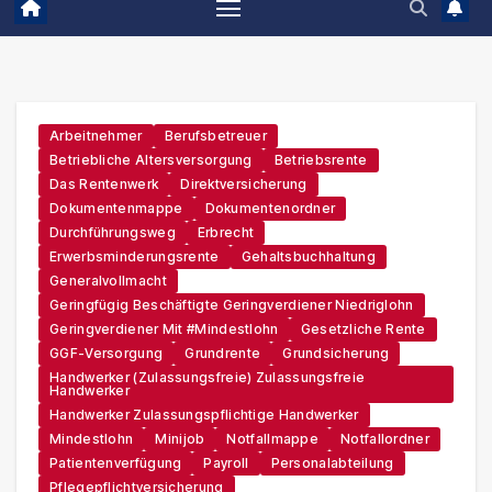
Arbeitnehmer
Berufsbetreuer
Betriebliche Altersversorgung
Betriebsrente
Das Rentenwerk
Direktversicherung
Dokumentenmappe
Dokumentenordner
Durchführungsweg
Erbrecht
Erwerbsminderungsrente
Gehaltsbuchhaltung
Generalvollmacht
Geringfügig Beschäftigte Geringverdiener Niedriglohn
Geringverdiener Mit #Mindestlohn
Gesetzliche Rente
GGF-Versorgung
Grundrente
Grundsicherung
Handwerker (zulassungsfreie) Zulassungsfreie
Handwerker
Handwerker Zulassungspflichtige Handwerker
Mindestlohn
Minijob
Notfallmappe
Notfallordner
Patientenverfügung
Payroll
Personalabteilung
Pflegepflichtversicherung