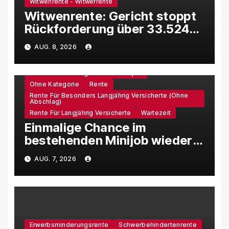
Witwenrente - Witwerrente
Witwenrente: Gericht stoppt
Rückforderung über 33.524
Euro
AUG. 8, 2026
Erwerbsminderungsrente
Minijob
Ohne Kategorie
Rente
Rente Für Besonders Langjährig Versicherte (ohne
Abschlag)
Rente Für Langjährig Versicherte
Wartezeit
Einmalige Chance im
bestehenden Minijob wieder
in die Versicherungspflicht zu
AUG. 7, 2026
kommen
Erwerbsminderungsrente
Schwerbehindertenrente