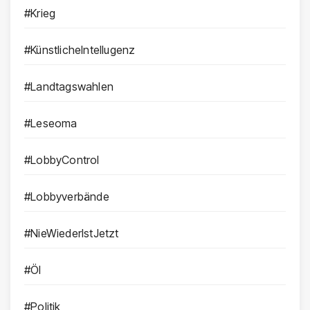
#Krieg
#KünstlicheIntellugenz
#Landtagswahlen
#Leseoma
#LobbyControl
#Lobbyverbände
#NieWiederIstJetzt
#Öl
#Politik