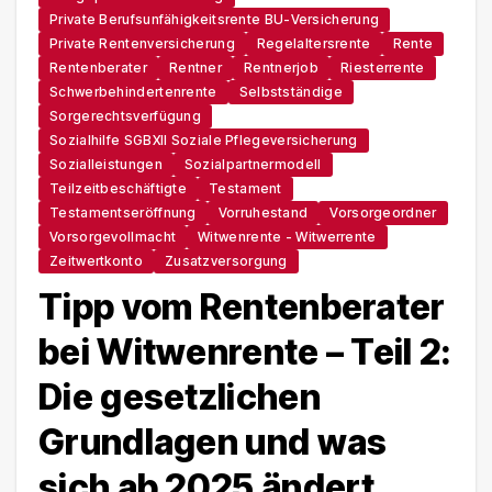
Private Berufsunfähigkeitsrente BU-Versicherung
Private Rentenversicherung
Regelaltersrente
Rente
Rentenberater
Rentner
Rentnerjob
Riesterrente
Schwerbehindertenrente
Selbstständige
Sorgerechtsverfügung
Sozialhilfe SGBXII Soziale Pflegeversicherung
Sozialleistungen
Sozialpartnermodell
Teilzeitbeschäftigte
Testament
Testamentseröffnung
Vorruhestand
Vorsorgeordner
Vorsorgevollmacht
Witwenrente - Witwerrente
Zeitwertkonto
Zusatzversorgung
Tipp vom Rentenberater
bei Witwenrente – Teil 2:
Die gesetzlichen
Grundlagen und was
sich ab 2025 ändert