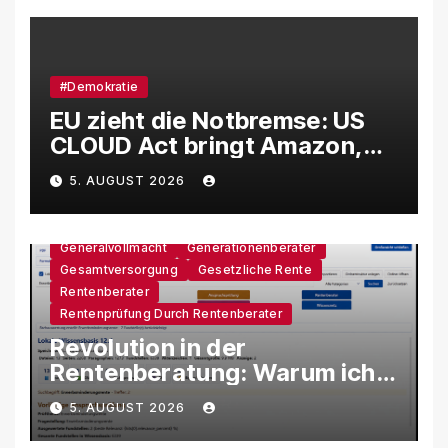
#Demokratie
EU zieht die Notbremse: US
CLOUD Act bringt Amazon,
Google und Microsoft massiv
5. AUGUST 2026
unter Druck
Generalvollmacht
Generationenberater
Gesamtversorgung
Gesetzliche Rente
Rentenberater
Rentenprüfung Durch Rentenberater
Revolution in der
Rentenberatung: Warum ich
eine eigene KI-Software
5. AUGUST 2026
entwickle