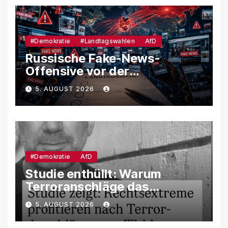
#Demokratie
#Landtagswahlen
AfD
Russische Fake-News-
Offensive vor der
Landtagswahl – So soll
5. AUGUST 2026
unsere Demokratie
manipuliert werden
#Demokratie
AfD
Studie enthüllt: Warum
Terroranschläge das
Wahlverhalten verändern –
5. AUGUST 2026
und weshalb die AfD davon
besonders profitiert