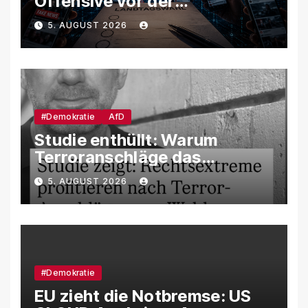
Offensive vor der
Landtagswahl – So soll
5. AUGUST 2026
unsere Demokratie
manipuliert werden
#Demokratie
AfD
Studie enthüllt: Warum
Terroranschläge das
Wahlverhalten verändern –
5. AUGUST 2026
und weshalb die AfD davon
besonders profitiert
#Demokratie
EU zieht die Notbremse: US