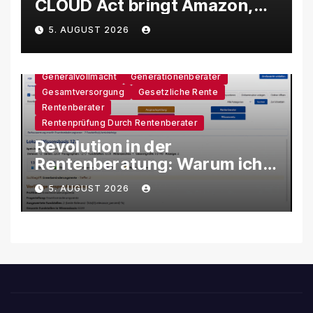
CLOUD Act bringt Amazon,
Google und Microsoft massiv
5. AUGUST 2026
unter Druck
Generalvollmacht
Generationenberater
Gesamtversorgung
Gesetzliche Rente
Rentenberater
Rentenprüfung Durch Rentenberater
Revolution in der
Rentenberatung: Warum ich
eine eigene KI-Software
5. AUGUST 2026
entwickle