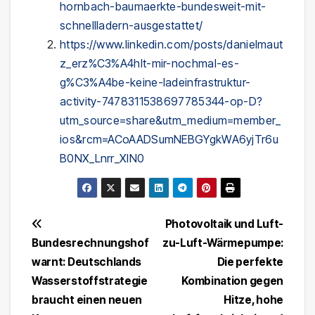
hornbach-baumaerkte-bundesweit-mit-
schnellladern-ausgestattet/
https://www.linkedin.com/posts/danielmaut
z_erz%C3%A4hlt-mir-nochmal-es-
g%C3%A4be-keine-ladeinfrastruktur-
activity-7478311538697785344-op-D?
utm_source=share&utm_medium=member_
ios&rcm=ACoAADSumNEBGYgkWA6yjTr6u
B0NX_Lnrr_XlN0
Beitragsnavigation
Photovoltaik und Luft-
Bundesrechnungshof
zu-Luft-Wärmepumpe:
warnt: Deutschlands
Die perfekte
Wasserstoffstrategie
Kombination gegen
braucht einen neuen
Hitze, hohe