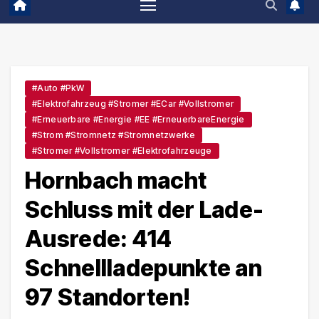
#Auto #PkW
#Elektrofahrzeug #Stromer #eCar #Vollstromer
#Erneuerbare #Energie #EE #ErneuerbareEnergie
#Strom #Stromnetz #Stromnetzwerke
#Stromer #Vollstromer #Elektrofahrzeuge
Hornbach macht
Schluss mit der Lade-
Ausrede: 414
Schnellladepunkte an
97 Standorten!