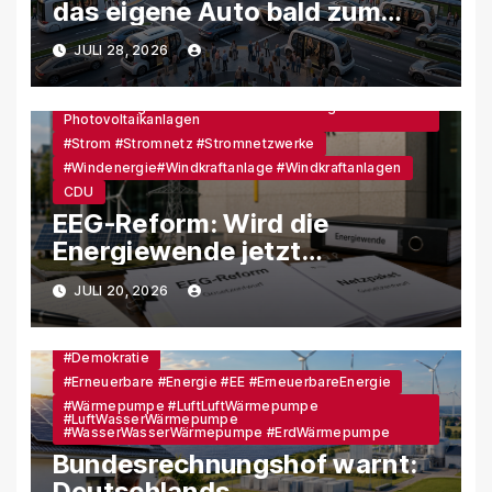
das eigene Auto bald zum
Auslaufmodell werden könnte
JULI 28, 2026
#Erneuerbare #Energie #EE #ErneuerbareEnergie
#Klima #Klimawandel
#Lobbyverbände
#Solarenergie #Photovoltaik #Solaranlage
Photovoltaikanlagen
#Strom #Stromnetz #Stromnetzwerke
#Windenergie#Windkraftanlage #Windkraftanlagen
CDU
EEG-Reform: Wird die
Energiewende jetzt
ausgebremst?
JULI 20, 2026
#Demokratie
#Erneuerbare #Energie #EE #ErneuerbareEnergie
#Wärmepumpe #LuftLuftWärmepumpe
#LuftWasserWärmepumpe
#WasserWasserWärmepumpe #ErdWärmepumpe
Bundesrechnungshof warnt:
Deutschlands