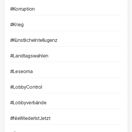
#Korruption
#Krieg
#KünstlicheIntellugenz
#Landtagswahlen
#Leseoma
#LobbyControl
#Lobbyverbände
#NieWiederIstJetzt