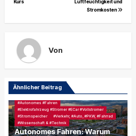
Kurs
Luftfeuchtigkeit und
Stromkosten
Von
Ähnlicher Beitrag
#Autonomes #Fahren
#Elektrofahrzeug #Stromer #eCar #Vollstromer
#Stromspeicher
#Verkehr, #Auto, #PKW, #Fahrrad
#Wissenschaft & #Technik
Autonomes Fahren: Warum