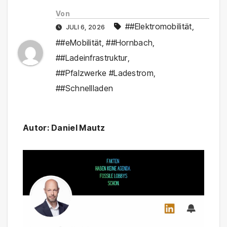
Von
##Elektromobilität
,
JULI 6, 2026
##eMobilität
,
##Hornbach
,
##Ladeinfrastruktur
,
##Pfalzwerke #Ladestrom
,
##Schnellladen
Autor: Daniel Mautz