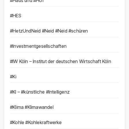
#Haus und #Hof
#HES
#HetzUndNeid #Neid #Neid #schüren
#Investmentgesellschaften
#IW Köln – Institut der deutschen Wirtschaft Köln
#Ki
#KI – #künstliche #Intelligenz
#Klima #Klimawandel
#Kohle #Kohlekraftwerke