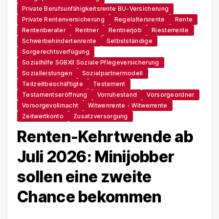
Private Berufsunfähigkeitsrente BU-Versicherung
Private Rentenversicherung
Regelaltersrente
Rente
Rentenberater
Rentner
Rentnerjob
Riesterrente
Schwerbehindertenrente
Selbstständige
Sorgerechtsverfügung
Sozialhilfe SGBXII Soziale Pflegeversicherung
Sozialleistungen
Sozialpartnermodell
Teilzeitbeschäftigte
Testament
Testamentseröffnung
Vorruhestand
Vorsorgeordner
Vorsorgevollmacht
Witwenrente - Witwerrente
Zeitwertkonto
Zusatzversorgung
Renten-Kehrtwende ab
Juli 2026: Minijobber
sollen eine zweite
Chance bekommen