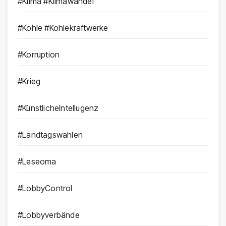
#Klima #Klimawandel
#Kohle #Kohlekraftwerke
#Korruption
#Krieg
#KünstlicheIntellugenz
#Landtagswahlen
#Leseoma
#LobbyControl
#Lobbyverbände