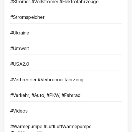
#Stromer #Vollstromer #Elektrofahrzeuge
#Stromspeicher
#Ukraine
#Umwelt
#USA2.0
#Verbrenner #Verbrennerfahrzeug
#Verkehr, #Auto, #PKW, #Fahrrad
#Videos
#Wärmepumpe #LuftLuftWärmepumpe