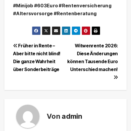
#Minijob #603Euro #Rentenversicherung
#Altersvorsorge #Rentenberatung
Beitragsnavigation
Früher in Rente –
Witwenrente 2026:
Aber bitte nicht blind!
Diese Änderungen
Die ganze Wahrheit
können Tausende Euro
über Sonderbeiträge
Unterschied machen!
Von
admin