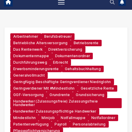
Arbeitnehmer
Berufsbetreuer
Betriebliche Altersversorgung
Betriebsrente
Das Rentenwerk
Direktversicherung
Dokumentenmappe
Dokumentenordner
Durchführungsweg
Erbrecht
Erwerbsminderungsrente
Gehaltsbuchhaltung
Generalvollmacht
Geringfügig Beschäftigte Geringverdiener Niedriglohn
Geringverdiener Mit #Mindestlohn
Gesetzliche Rente
GGF-Versorgung
Grundrente
Grundsicherung
Handwerker (zulassungsfreie) Zulassungsfreie
Handwerker
Handwerker Zulassungspflichtige Handwerker
Mindestlohn
Minijob
Notfallmappe
Notfallordner
Patientenverfügung
Payroll
Personalabteilung
Pflegepflichtversicherung