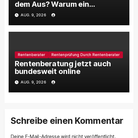
dem Aus? Warum ein
Rentensplitting nicht immer
AUG. 9, 2026
die bessere Lösung ist
Rentenberater
Rentenprüfung Durch Rentenberater
Rentenberatung jetzt auch
bundesweit online
AUG. 9, 2026
Schreibe einen Kommentar
Deine E-Mail-Adresse wird nicht veröffentlicht.