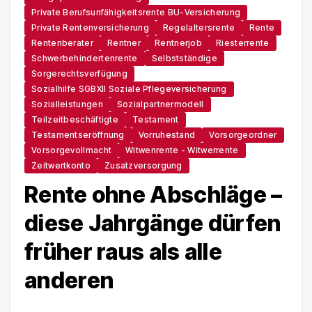
Private Berufsunfähigkeitsrente BU-Versicherung
Private Rentenversicherung
Regelaltersrente
Rente
Rentenberater
Rentner
Rentnerjob
Riesterrente
Schwerbehindertenrente
Selbstständige
Sorgerechtsverfügung
Sozialhilfe SGBXII Soziale Pflegeversicherung
Sozialleistungen
Sozialpartnermodell
Teilzeitbeschäftigte
Testament
Testamentseröffnung
Vorruhestand
Vorsorgeordner
Vorsorgevollmacht
Witwenrente - Witwerrente
Zeitwertkonto
Zusatzversorgung
Rente ohne Abschläge –
diese Jahrgänge dürfen
früher raus als alle
anderen