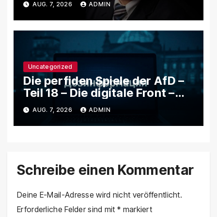
AUG. 7, 2026
ADMIN
Trollfarmen und Bots Putins
Agenda in Deutschland
verstärken
Uncategorized
Die perfiden Spiele der AfD –
Teil 18 – Die digitale Front –
Wie rechte Netzwerke,
AUG. 7, 2026
ADMIN
Trollfarmen und Bots Putins
Agenda in Deutschland
verstärken
Schreibe einen Kommentar
Deine E-Mail-Adresse wird nicht veröffentlicht.
Erforderliche Felder sind mit
*
markiert