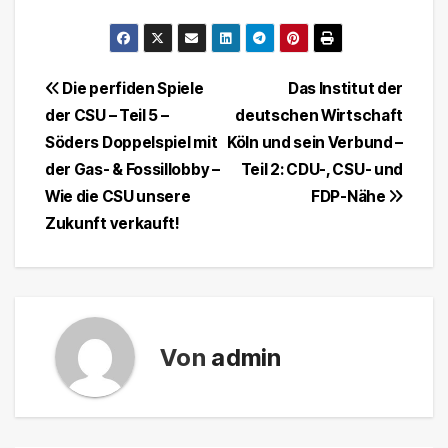
Beitragsnavigation
Die perfiden Spiele
Das Institut der
der CSU – Teil 5 –
deutschen Wirtschaft
Söders Doppelspiel mit
Köln und sein Verbund –
der Gas- & Fossillobby –
Teil 2: CDU-, CSU- und
Wie die CSU unsere
FDP-Nähe
Zukunft verkauft!
Von
admin