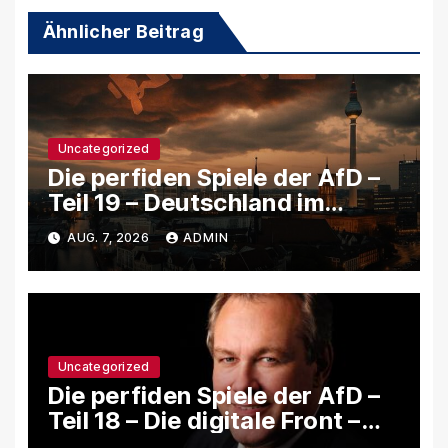
Ähnlicher Beitrag
Uncategorized
Die perfiden Spiele der AfD –
Teil 19 – Deutschland im
Informationskrieg: Wie die
AUG. 7, 2026
ADMIN
AfD jede Krise benutzt, um
das System zu schwächen
Uncategorized
Die perfiden Spiele der AfD –
Teil 18 – Die digitale Front –
Wie rechte Netzwerke,