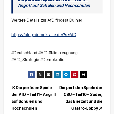
Angriff auf Schulen und Hochschulen
Weitere Details zur AfD findest Du hier
https://blog-demokratie.de/?s=AfD
#Deutschland #AfD #Klimaleugnung
#AfD_Strategie #Demokratie
Beitragsnavigation
Die perfiden Spiele
Die perfiden Spiele der
der AfD – Teil 11 – Angriff
CSU – Teil 10 – Söder,
auf Schulen und
das Bierzelt und die
Hochschulen
Gastro-Lobby