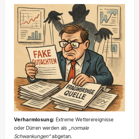
Verharmlosung:
Extreme Wetterereignisse
oder Dürren werden als
„normale
Schwankungen“
abgetan.