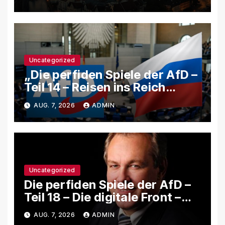
AfD jede Krise benutzt, um
das System zu schwächen
Uncategorized
„Die perfiden Spiele der AfD –
Teil 14 – Reisen ins Reich
Putins – Wie AfD-
AUG. 7, 2026
ADMIN
Abgeordnete in Russland und
Belarus ihre Loyalität zeigen
Uncategorized
Die perfiden Spiele der AfD –
Teil 18 – Die digitale Front –
Wie rechte Netzwerke,
AUG. 7, 2026
ADMIN
Trollfarmen und Bots Putins