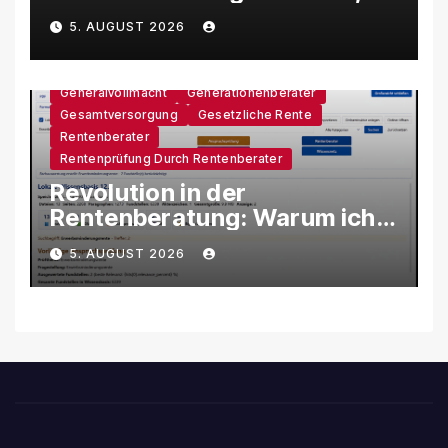
Google und Microsoft massiv
5. AUGUST 2026
unter Druck
Generalvollmacht
Generationenberater
Gesamtversorgung
Gesetzliche Rente
Rentenberater
Rentenprüfung Durch Rentenberater
Revolution in der
Rentenberatung: Warum ich
eine eigene KI-Software
5. AUGUST 2026
entwickle