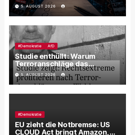
Landtagswahl – So soll
5. AUGUST 2026
unsere Demokratie
manipuliert werden
#Demokratie
AfD
Studie enthüllt: Warum
Terroranschläge das
Wahlverhalten verändern –
5. AUGUST 2026
und weshalb die AfD davon
besonders profitiert
#Demokratie
EU zieht die Notbremse: US
CLOUD Act bringt Amazon,