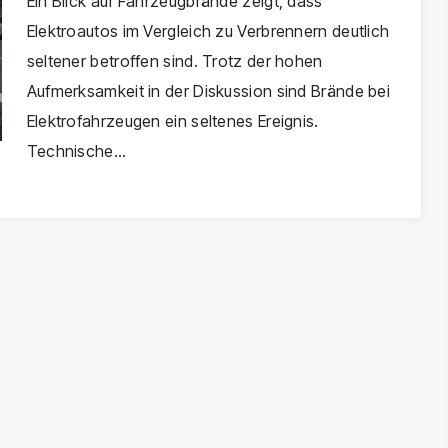
Deutschland
Ein Blick auf Fahrzeugbrände zeigt, dass
Elektroautos im Vergleich zu Verbrennern deutlich
seltener betroffen sind. Trotz der hohen
Aufmerksamkeit in der Diskussion sind Brände bei
Elektrofahrzeugen ein seltenes Ereignis.
Technische…