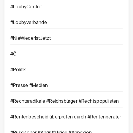
#LobbyControl
#Lobbyverbände
#NieWiederIstJetzt
#Öl
#Politik
#Presse #Medien
#Rechtsradikale #Reichsbürger #Rechtspopulisten
#Rentenbescheid überprüfen durch #Rentenberater
#Russischer #Angriffskrieg #Annexion