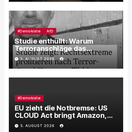
manipuliert werden
#Demokratie
AfD
Studie enthüllt: Warum
Terroranschläge das
Wahlverhalten verändern –
5. AUGUST 2026
und weshalb die AfD davon
besonders profitiert
#Demokratie
EU zieht die Notbremse: US
CLOUD Act bringt Amazon,
Google und Microsoft massiv
5. AUGUST 2026
unter Druck