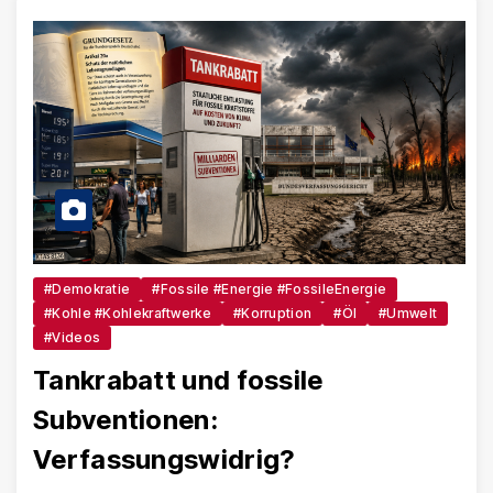
#Demokratie
#Fossile #Energie #FossileEnergie
#Kohle #Kohlekraftwerke
#Korruption
#Öl
#Umwelt
#Videos
Tankrabatt und fossile
Subventionen:
Verfassungswidrig?