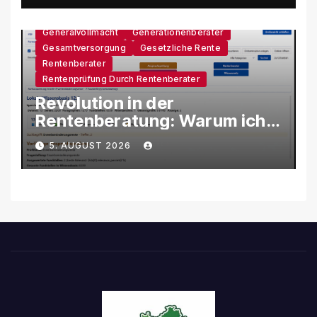
Generalvollmacht
Generationenberater
Gesamtversorgung
Gesetzliche Rente
Rentenberater
Rentenprüfung Durch Rentenberater
Revolution in der
Rentenberatung: Warum ich
eine eigene KI-Software
5. AUGUST 2026
entwickle