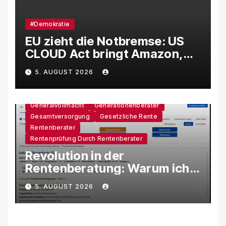
#Demokratie
EU zieht die Notbremse: US
CLOUD Act bringt Amazon,
Google und Microsoft massiv
5. AUGUST 2026
unter Druck
Generalvollmacht
Generationenberater
Gesamtversorgung
Gesetzliche Rente
Rentenberater
Rentenprüfung Durch Rentenberater
Revolution in der
Rentenberatung: Warum ich
eine eigene KI-Software
5. AUGUST 2026
entwickle