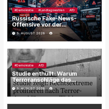
#Demokratie
#Landtagswahlen
AfD
Russische Fake-News-
Offensive vor der
Landtagswahl – So soll
5. AUGUST 2026
unsere Demokratie
manipuliert werden
#Demokratie
AfD
Studie enthüllt: Warum
Terroranschläge das
Wahlverhalten verändern –
5. AUGUST 2026
und weshalb die AfD davon
besonders profitiert