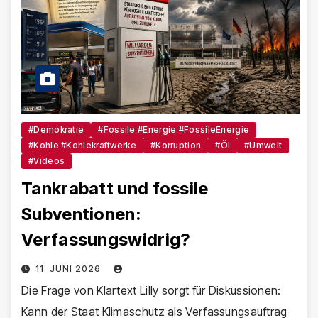
#Demokratie
#Fossile #Energie #FossileEnergie
#Kohle #Kohlekraftwerke
#Korruption
#Öl
#Umwelt
#Videos
Tankrabatt und fossile
Subventionen:
Verfassungswidrig?
11. JUNI 2026
Die Frage von Klartext Lilly sorgt für Diskussionen:
Kann der Staat Klimaschutz als Verfassungsauftrag