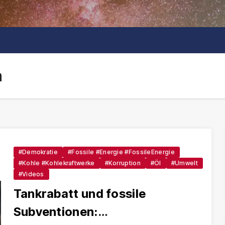
m
#Demokratie
#Fossile #Energie #FossileEnergie
#Kohle #Kohlekraftwerke
#Korruption
#Öl
#Umwelt
#Videos
Tankrabatt und fossile
Subventionen: