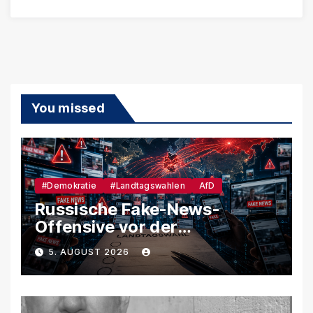
You missed
#Demokratie
#Landtagswahlen
AfD
Russische Fake-News-
Offensive vor der
Landtagswahl – So soll
5. AUGUST 2026
unsere Demokratie
manipuliert werden