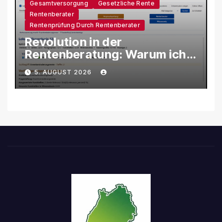
Gesamtversorgung
Gesetzliche Rente
Rentenberater
Rentenprüfung Durch Rentenberater
Revolution in der
Rentenberatung: Warum ich
eine eigene KI-Software
5. AUGUST 2026
entwickle