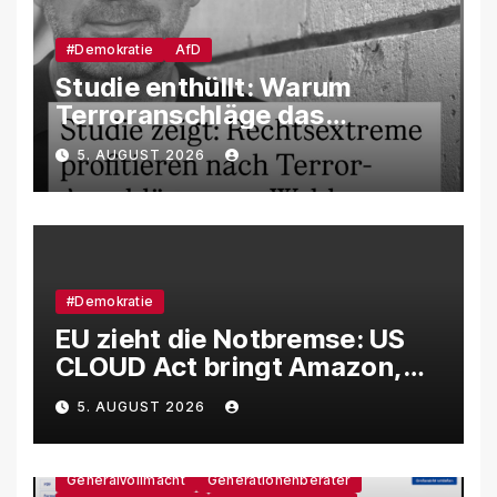
#Demokratie
AfD
Studie enthüllt: Warum
Terroranschläge das
Wahlverhalten verändern –
5. AUGUST 2026
und weshalb die AfD davon
besonders profitiert
#Demokratie
EU zieht die Notbremse: US
CLOUD Act bringt Amazon,
Google und Microsoft massiv
5. AUGUST 2026
unter Druck
Generalvollmacht
Generationenberater