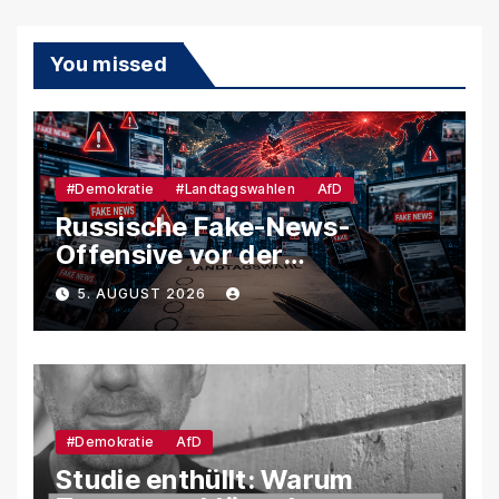
You missed
#Demokratie
#Landtagswahlen
AfD
Russische Fake-News-
Offensive vor der
Landtagswahl – So soll
5. AUGUST 2026
unsere Demokratie
manipuliert werden
#Demokratie
AfD
Studie enthüllt: Warum