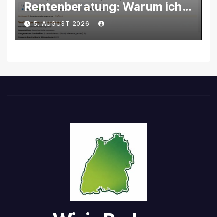
Rentenberatung: Warum ich
eine eigene KI-Software
5. AUGUST 2026
entwickle