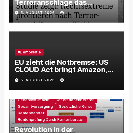
Terroranschläge das
Wahlverhalten verändern –
5. AUGUST 2026
und weshalb die AfD davon
besonders profitiert
#Demokratie
EU zieht die Notbremse: US
CLOUD Act bringt Amazon,
Google und Microsoft massiv
5. AUGUST 2026
unter Druck
Generalvollmacht
Generationenberater
Gesamtversorgung
Gesetzliche Rente
Rentenberater
Rentenprüfung Durch Rentenberater
Revolution in der